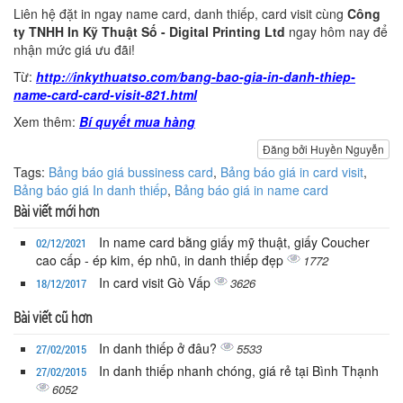
Liên hệ đặt in ngay name card, danh thiếp, card visit cùng
Công
ty TNHH In Kỹ Thuật Số - Digital Printing Ltd
ngay hôm nay để
nhận mức giá ưu đãi!
Từ:
http://inkythuatso.com/bang-bao-gia-in-danh-thiep-
name-card-card-visit-821.html
Xem thêm:
Bí quyết mua hàng
Đăng bởi Huyền Nguyễn
Tags:
Bảng báo giá bussiness card
,
Bảng báo giá in card visit
,
Bảng báo giá In danh thiếp
,
Bảng báo giá in name card
Bài viết mới hơn
In name card bằng giấy mỹ thuật, giấy Coucher
02/12/2021
cao cấp - ép kim, ép nhũ, in danh thiếp đẹp
1772
In card visit Gò Vấp
3626
18/12/2017
Bài viết cũ hơn
In danh thiếp ở đâu?
5533
27/02/2015
In danh thiếp nhanh chóng, giá rẻ tại Bình Thạnh
27/02/2015
6052