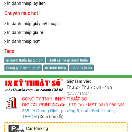
In danh thiếp lấy liền
Chuyên mục hot
In danh thiếp giấy mỹ thuật
In danh thiếp giá rẻ
In danh thiếp hcm
Tags
In danh thiếp tại tp.hcm
Thiết kế file in danh thiếp
Công ty in kỹ thuật số
In danh thiếp
Công ty in ấn
Giờ làm việc
Thứ 2 - Thứ 7 : 8h - 19h
(Chủ nhật nghỉ)
CÔNG TY TNHH IN KỸ THUẬT SỐ
DIGITAL PRINTING Co., LTD
Tax / MST: 0310 989 626
365 Lê Quang Định, phường 5, quận Bình Thạnh,
TPHCM
(Xem bản đồ)
Car Parking