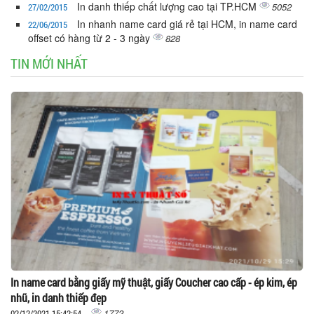
In danh thiếp chất lượng cao tại TP.HCM
5052
27/02/2015
In nhanh name card giá rẻ tại HCM, in name card
22/06/2015
offset có hàng từ 2 - 3 ngày
828
TIN MỚI NHẤT
In name card bằng giấy mỹ thuật, giấy Coucher cao cấp - ép kim, ép
nhũ, in danh thiếp đẹp
1772
02/12/2021 15:42:54