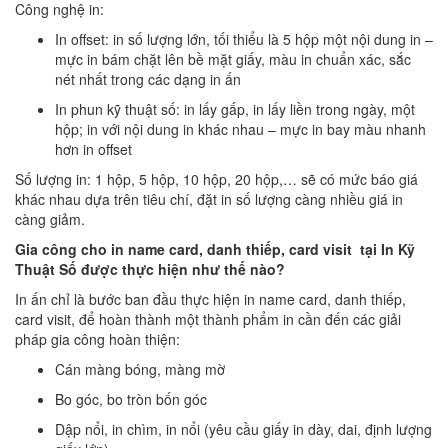
Công nghệ in:
In offset: in số lượng lớn, tối thiểu là 5 hộp một nội dung in –
mực in bám chặt lên bề mặt giấy, màu in chuẩn xác, sắc
nét nhất trong các dạng in ấn
In phun kỹ thuật số: in lấy gấp, in lấy liền trong ngày, một
hộp; in với nội dung in khác nhau – mực in bay màu nhanh
hơn in offset
Số lượng in: 1 hộp, 5 hộp, 10 hộp, 20 hộp,… sẽ có mức báo giá
khác nhau dựa trên tiêu chí, đặt in số lượng càng nhiều giá in
càng giảm.
Gia công cho in name card, danh thiếp, card visit tại In Kỹ
Thuật Số được thực hiện như thế nào?
In ấn chỉ là bước ban đầu thực hiện in name card, danh thiếp,
card visit, để hoàn thành một thành phẩm in cần đến các giải
pháp gia công hoàn thiện:
Cán màng bóng, màng mờ
Bo góc, bo tròn bốn góc
Dập nổi, in chìm, in nổi (yêu cầu giấy in dày, dai, định lượng