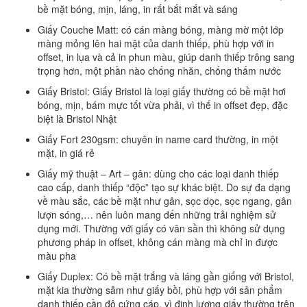
bề mặt bóng, mịn, láng, in rất bắt mắt và sáng
Giấy Couche Matt: có cán màng bóng, màng mờ một lớp
màng mỏng lên hai mặt của danh thiếp, phù hợp với in
offset, in lụa và cả in phun màu, giúp danh thiếp trông sang
trọng hơn, một phần nào chống nhăn, chống thấm nước
Giấy Bristol: Giấy Bristol là loại giấy thường có bề mặt hơi
bóng, mịn, bám mực tốt vừa phải, vì thế in offset đẹp, đặc
biệt là Bristol Nhật
Giấy Fort 230gsm: chuyên in name card thường, in một
mặt, in giá rẻ
Giấy mỹ thuật – Art – gân: dùng cho các loại danh thiếp
cao cấp, danh thiếp “độc” tạo sự khác biệt. Do sự đa dạng
về màu sắc, các bề mặt như gân, sọc dọc, sọc ngang, gân
lượn sóng,… nên luôn mang đến những trải nghiệm sử
dụng mới. Thường với giấy có vân sần thì không sử dụng
phương pháp in offset, không cán màng mà chỉ in được
màu pha
Giấy Duplex: Có bề mặt trắng và láng gần giống với Bristol,
mặt kia thường sẫm như giấy bồi, phù hợp với sản phẩm
danh thiếp cần độ cứng cáp, vì định lượng giấy thường trên