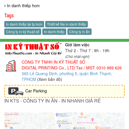
In danh thiếp hcm
Tags
In danh thiếp tại tp.hcm
Thiết kế file in danh thiếp
Công ty in kỹ thuật số
In danh thiếp
Công ty in ấn
Giờ làm việc
Thứ 2 - Thứ 7 : 8h - 19h
(Chủ nhật nghỉ)
CÔNG TY TNHH IN KỸ THUẬT SỐ
DIGITAL PRINTING Co., LTD
Tax / MST: 0310 989 626
365 Lê Quang Định, phường 5, quận Bình Thạnh,
TPHCM
(Xem bản đồ)
Car Parking
IN KTS - CÔNG TY IN ẤN - IN NHANH GIÁ RẺ