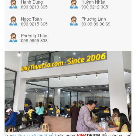
Hạnh Dung
Huỳnh Nhân
090 9213 365
090 9212 365
Ngọc Toàn
Phương Linh
090 9215 365
09 09 09 96 69
Phương Thảo
096 9999 838
Trung tâm in kỹ thuật số
trực thuộc
VINA
DEIGN
tiếp cận cụ thể