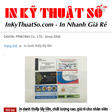
Toggl
navig
DIGITAL PRINTING Co., LTD - Since 2006
In danh thiếp lấy liền
Trang chủ
.
In danh thiếp lấy liền, chất lượng cao, giá rẻ cho nhân viên
Nổi bật