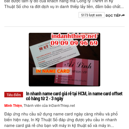
bắt được tâm lý đó của khách hàng mà Công ty TNHH In Kỹ
Thuật Số cho ra đời dịch vụ in danh thiếp lấy liền, đảm bảo chất...
5173 lượt xem
ĐỌC TIẾP
In nhanh name card giá rẻ tại HCM, in name card offset
Tiêu điểm
có hàng từ 2 - 3 ngày
Minh Thiện
, Thành viên của InDanhThiep.net
Đáp ứng nhu cầu sử dụng name card ngày càng nhiều và phổ
biến hiện nay, In Kỹ Thuật Số đáp ứng được yêu cầu in nhanh
name card giá rẻ cho bạn với máy in kỹ thuật số và máy in...