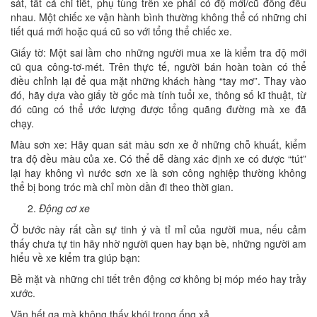
sát, tất cả chi tiết, phụ tùng trên xe phải có độ mới/cũ đồng đều
nhau. Một chiếc xe vận hành bình thường không thể có những chi
tiết quá mới hoặc quá cũ so với tổng thể chiếc xe.
Giấy tờ: Một sai lầm cho những người mua xe là kiểm tra độ mới
cũ qua công-tơ-mét. Trên thực tế, người bán hoàn toàn có thể
điều chỉnh lại để qua mặt những khách hàng “tay mơ”. Thay vào
đó, hãy dựa vào giấy tờ gốc mà tính tuổi xe, thông số kĩ thuật, từ
đó cũng có thể ước lượng được tổng quãng đường mà xe đã
chạy.
Màu sơn xe: Hãy quan sát màu sơn xe ở những chỗ khuất, kiểm
tra độ đều màu của xe. Có thể dễ dàng xác định xe có được “tút”
lại hay không vì nước sơn xe là sơn công nghiệp thường không
thể bị bong tróc mà chỉ mòn dần đi theo thời gian.
Động cơ xe
Ở bước này rất cần sự tinh ý và tỉ mỉ của người mua, nếu cảm
thấy chưa tự tin hãy nhờ người quen hay bạn bè, những người am
hiểu về xe kiểm tra giúp bạn:
Bề mặt và những chi tiết trên động cơ không bị móp méo hay trầy
xước.
Vặn hết ga mà không thấy khói trong ống xả,