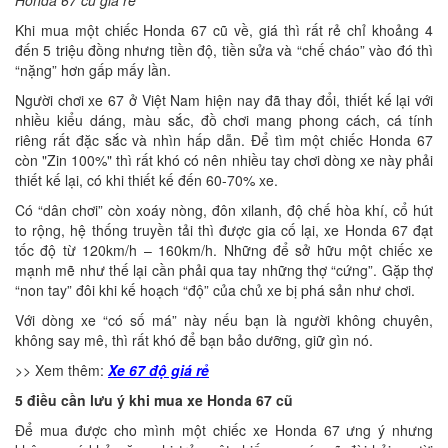
Khi mua một chiếc Honda 67 cũ về, giá thì rất rẻ chỉ khoảng 4
đến 5 triệu đồng nhưng tiền độ, tiền sửa và “chế cháo” vào đó thì
“nặng” hơn gấp mấy lần.
Người chơi xe 67 ở Việt Nam hiện nay đã thay đổi, thiết kế lại với
nhiều kiểu dáng, màu sắc, đồ chơi mang phong cách, cá tính
riêng rất đặc sắc và nhìn hấp dẫn. Để tìm một chiếc Honda 67
còn "Zin 100%" thì rất khó có nên nhiều tay chơi dòng xe này phải
thiết kế lại, có khi thiết kế đến 60-70% xe.
Có “dân chơi” còn xoáy nòng, đôn xilanh, độ chế hòa khí, cổ hút
to rộng, hệ thống truyền tải thì được gia cố lại, xe Honda 67 đạt
tốc độ từ 120km/h – 160km/h. Những để sở hữu một chiếc xe
mạnh mẽ như thế lại cần phải qua tay những thợ “cứng”. Gặp thợ
“non tay” đôi khi kế hoạch “độ” của chủ xe bị phá sản như chơi.
Với dòng xe “có số má” này nếu bạn là người không chuyên,
không say mê, thì rất khó để bạn bảo dưỡng, giữ gìn nó.
>> Xem thêm:
Xe 67 độ giá rẻ
5 điều cần lưu ý khi mua xe Honda 67 cũ
Để mua được cho mình một chiếc xe Honda 67 ưng ý nhưng