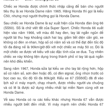
Chiếc xe Honda được chính thức nhập cảng để bán cho người
tiêu thụ là xe Honda Dame năm 1965. Hãng Honda thì gọi là kiểu
C50, nhưng mọi người thường gọi là Honda Dame.
Sau chiếc xe Honda Dame là sự xuất hiện của Honda đàn ông 66
(SS50). SS là chữ viết tắt của Super Sport. Chiếc Honda 66 xuất
hiện vào năm 1966, với màu đỏ hay đen, tay lái ngắn ngủn để
người lái thu hẹp khoảng cách hai tay, giảm tiết diện cản gió, xe
không có đèn xi-nhan, hộp số có năm số và có thể đạt đến tốc độ
tối đa đáng nể là 90km/giờ đối với một chiếc xe máy 50 cc. Đó là
một chiếc xe được vẽ kiểu với các đặc tính của xe đua. Tuy nhiên
chiếc xe này không tiện dụng trong thành phố vì tay lái quá ngắn
nên khó điều khiển.
Sang năm 1967, Honda sửa lại kiểu xe cho tay lái rộng hơn, hộp
số có năm số, sơn đen hoặc đỏ, có đèn signal, ống nhún trước có
bọc cao su, tốc độ tối đa 80k/giờ. Kiểu xe 67 (SS50E) đã đi vào
lịch sử vì máy mạnh, chạy nhanh, được nhiều người ưa chuộng
và có lẽ là được sử dụng nhiều nhất tại miền Nam cùng với xe
Honda Dame.
Về sau Honda có ra các kiểu khác nhưng Honda 67 vẫn được
nhiều người biết đến nhất. Vì máy mạnh nên chiếc Honda 67