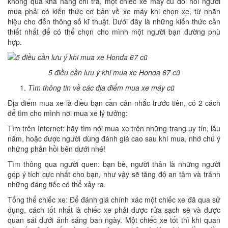
không quá khả năng chi trả, một chiếc xe máy cũ đòi hỏi người
mua phải có kiến thức cơ bản về xe máy khi chọn xe, từ nhãn
hiệu cho đến thông số kĩ thuật. Dưới đây là những kiến thức cần
thiết nhất để có thể chọn cho mình một người bạn đường phù
hợp.
5 điều cần lưu ý khi mua xe Honda 67 cũ
Tìm thông tin về các địa điểm mua xe máy cũ
Địa điểm mua xe là điều bạn cần cân nhắc trước tiên, có 2 cách
để tìm cho mình nơi mua xe lý tưởng:
Tìm trên Internet: hãy tìm nới mua xe trên những trang uy tín, lâu
năm, hoặc được người dùng đánh giá cao sau khi mua, nhớ chú ý
những phản hồi bên dưới nhé!
Tìm thông qua người quen: bạn bè, người thân là những người
góp ý tích cực nhất cho bạn, như vậy sẽ tăng độ an tâm và tránh
những đáng tiếc có thể xảy ra.
Tổng thể chiếc xe: Để đánh giá chính xác một chiếc xe đã qua sử
dụng, cách tốt nhất là chiếc xe phải được rửa sạch sẽ và được
quan sát dưới ánh sáng ban ngày. Một chiếc xe tốt thì khi quan