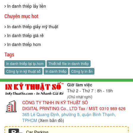
In danh thiếp lấy liền
Chuyên mục hot
In danh thiếp giấy mỹ thuật
In danh thiếp giá rẻ
In danh thiếp hcm
Tags
In danh thiếp tại tp.hcm
Thiết kế file in danh thiếp
Công ty in kỹ thuật số
In danh thiếp
Công ty in ấn
Giờ làm việc
Thứ 2 - Thứ 7 : 8h - 19h
(Chủ nhật nghỉ)
CÔNG TY TNHH IN KỸ THUẬT SỐ
DIGITAL PRINTING Co., LTD
Tax / MST: 0310 989 626
365 Lê Quang Định, phường 5, quận Bình Thạnh,
TPHCM
(Xem bản đồ)
Car Parking