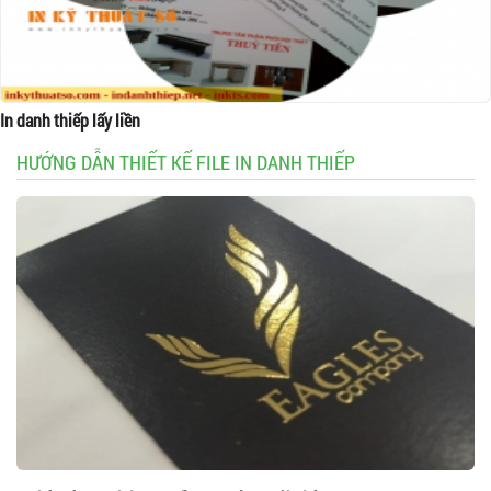
In danh thiếp lấy liền
HƯỚNG DẪN THIẾT KẾ FILE IN DANH THIẾP