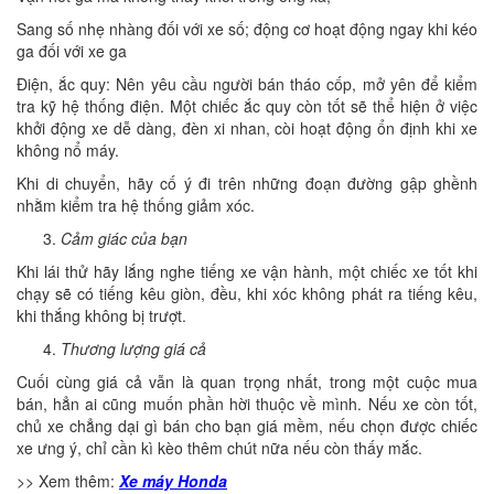
Sang số nhẹ nhàng đối với xe số; động cơ hoạt động ngay khi kéo
ga đối với xe ga
Điện, ắc quy: Nên yêu cầu người bán tháo cốp, mở yên để kiểm
tra kỹ hệ thống điện. Một chiếc ắc quy còn tốt sẽ thể hiện ở việc
khởi động xe dễ dàng, đèn xi nhan, còi hoạt động ổn định khi xe
không nổ máy.
Khi di chuyển, hãy cố ý đi trên những đoạn đường gập ghềnh
nhằm kiểm tra hệ thống giảm xóc.
Cảm giác của bạn
Khi lái thử hãy lắng nghe tiếng xe vận hành, một chiếc xe tốt khi
chạy sẽ có tiếng kêu giòn, đều, khi xóc không phát ra tiếng kêu,
khi thắng không bị trượt.
Thương lượng giá cả
Cuối cùng giá cả vẫn là quan trọng nhất, trong một cuộc mua
bán, hẳn ai cũng muốn phần hời thuộc về mình. Nếu xe còn tốt,
chủ xe chẳng dại gì bán cho bạn giá mềm, nếu chọn được chiếc
xe ưng ý, chỉ cần kì kèo thêm chút nữa nếu còn thấy mắc.
>> Xem thêm:
Xe máy Honda