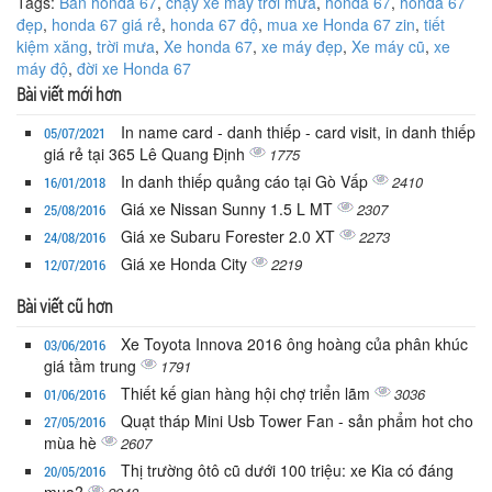
Tags:
Bán honda 67
,
chạy xe máy trời mưa
,
honda 67
,
honda 67
đẹp
,
honda 67 giá rẻ
,
honda 67 độ
,
mua xe Honda 67 zin
,
tiết
kiệm xăng
,
trời mưa
,
Xe honda 67
,
xe máy đẹp
,
Xe máy cũ
,
xe
máy độ
,
đời xe Honda 67
Bài viết mới hơn
In name card - danh thiếp - card visit, in danh thiếp
05/07/2021
giá rẻ tại 365 Lê Quang Định
1775
In danh thiếp quảng cáo tại Gò Vấp
2410
16/01/2018
Giá xe Nissan Sunny 1.5 L MT
2307
25/08/2016
Giá xe Subaru Forester 2.0 XT
2273
24/08/2016
Giá xe Honda City
2219
12/07/2016
Bài viết cũ hơn
Xe Toyota Innova 2016 ông hoàng của phân khúc
03/06/2016
giá tầm trung
1791
Thiết kế gian hàng hội chợ triển lãm
3036
01/06/2016
Quạt tháp Mini Usb Tower Fan - sản phẩm hot cho
27/05/2016
mùa hè
2607
Thị trường ôtô cũ dưới 100 triệu: xe Kia có đáng
20/05/2016