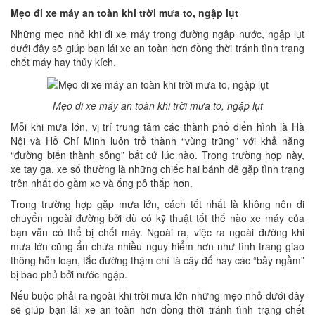
Mẹo đi xe máy an toàn khi trời mưa to, ngập lụt
Những mẹo nhỏ khi đi xe máy trong đường ngập nước, ngập lụt
dưới đây sẽ giúp bạn lái xe an toàn hơn đồng thời tránh tình trạng
chết máy hay thủy kích.
Mẹo đi xe máy an toàn khi trời mưa to, ngập lụt
Mỗi khi mưa lớn, vị trí trung tâm các thành phố điển hình là Hà
Nội và Hồ Chí Minh luôn trở thành “vùng trũng” với khả năng
“đường biến thành sông” bất cứ lúc nào. Trong trường hợp này,
xe tay ga, xe số thường là những chiếc hai bánh dễ gặp tình trạng
trên nhất do gầm xe và ống pô thấp hơn.
Trong trường hợp gặp mưa lớn, cách tốt nhất là không nên di
chuyển ngoài đường bởi dù có kỹ thuật tốt thế nào xe máy của
bạn vẫn có thể bị chết máy. Ngoài ra, việc ra ngoài đường khi
mưa lớn cũng ẩn chứa nhiều nguy hiểm hơn như tình trang giao
thông hỗn loạn, tắc đường thậm chí là cây đổ hay các “bẫy ngầm”
bị bao phủ bởi nước ngập.
Nếu buộc phải ra ngoài khi trời mưa lớn những mẹo nhỏ dưới đây
sẽ giúp bạn lái xe an toàn hơn đồng thời tránh tình trạng chết