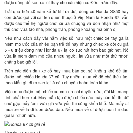
được dùng để kéo xe lôi thay cho các hiệu xe Đức trước đây.
Trải qua hơn 40 năm kể từ khi ra đời, dòng xe Honda SS50 hay
còn được gọi với cái tên quen thuộc ở Việt Nam là Honda 67, vẫn
được các thế hệ người chơi xe ưa chuộng và đón nhận như một
thú chơi vừa tao nhã, phong trần, phóng khoáng mà bình dị.
Nếu như cách đây vài năm việc sở hữu một chiếc xe tay ga là
niềm mơ ước của nhiều bạn trẻ thì nay những chiếc xe đời cũ giá
5 - 6 triệu đồng như Honda 67 lại có sức hút hơn bao giờ hết. Nó
vừa là niềm đam mê của nhiều người, lại vừa như một thứ “mốt”
chẳng bao giờ lỗi.
Trên các diễn đàn xe cổ hay mua bán xe, sẽ không khó để tìm
được một chiếc Honda 67 cũ. Tuy nhiên, mua về độ chế thế nào,
theo kiểu gì, đi ra sao lại là câu chuyện hoàn toàn khác.
Việc mua được một chiếc xe còn do cái duyên nữa, đôi khi mang
tính chất hên xui. May mắn tậu được chiếc nào máy còn tốt thì đỡ
chứ gặp mấy 'em' vừa già vừa yếu thì cũng khốn khổ. Mà mấy ai
mua xe về là đi luôn được đâu. Nếu mua về đi được luôn thì đâu
gọi là “chơi” nữa.
Honda 67 cũ giá rẻ