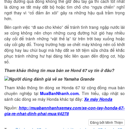
thấy đường quá đông không thể giữ đều tay ga thì cách tốt nhất
là dừng xe tắt máy dắt bộ hoặc tìm chỗ cho “ngựa chiến” nghỉ
ngơi thay vì “cố đấm ăn xôi” gây ra những hậu quả trầm trọng
hơn.
Bên cạnh việc “đi sao cho khéo” để tránh tình trang ngập nước lái
xe cũng không nên chọn những cung đường hút gió hay nhiều
cây cối để tránh những “vật thể lạ” từ trên trời bay xuống hoặc
cây cối gãy đổ. Trong trường hợp xe chết máy không nên cố khởi
động hay lau chùi bugi mà hãy dắt xe tới tiệm sửa chữa để khắc
phục tránh những hư hại đáng tiếc liên quan đến động cơ, hộp
số.
Tham khảo thông tin mua bán xe Hond 67 uy tín ở đâu?
Tham khảo thông tin dòng xe Honda 67 từ cộng đồng mua bán
chuyên nghiệp tại
MuaBanNhanh.com.
Tìm hiểu, cập nhật so
sánh các dòng xe máy Honda khác tại đây:
Xe máy Honda
Nguồn:
http://muabannhanhxemay.com/xe-con-tay-honda-67-
gia-re-nhat-dinh-phai-mua/44278
Đăng bởi Minh Thiện