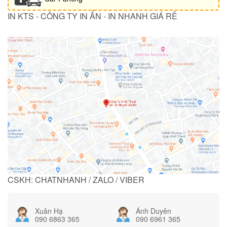
IN KTS - CÔNG TY IN ẤN - IN NHANH GIÁ RẺ
CSKH: CHATNHANH / ZALO / VIBER
Xuân Hạ
Ánh Duyên
090 6863 365
090 6961 365