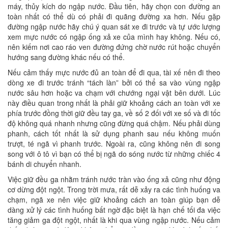
máy, thủy kích do ngập nước. Đầu tiên, hãy chọn con đường an
toàn nhất có thể dù có phải đi quãng đường xa hơn. Nếu gặp
đường ngập nước hãy chú ý quan sát xe đi trước và tự ước lượng
xem mực nước có ngập ống xả xe của mình hay không. Nếu có,
nên kiếm nơi cao ráo ven đường đứng chờ nước rút hoặc chuyển
hướng sang đường khác nếu có thể.
Nếu cảm thấy mực nước đủ an toàn để đi qua, tài xế nên đi theo
dòng xe đi trước tránh “tách làn” bởi có thể sa vào vùng ngập
nước sâu hơn hoặc va chạm với chướng ngại vật bên dưới. Lúc
này điều quan trong nhất là phải giữ khoảng cách an toàn với xe
phía trước đồng thời giữ đều tay ga, về số 2 đối với xe số và đi tốc
độ không quá nhanh nhưng cũng đừng quá chậm. Nếu phải dùng
phanh, cách tốt nhất là sử dụng phanh sau nếu không muốn
trượt, té ngã vì phanh trước. Ngoài ra, cũng không nên đi song
song với ô tô vì bạn có thể bị ngã do sóng nước từ những chiếc 4
bánh di chuyển nhanh.
Việc giữ đều ga nhằm tránh nước tràn vào ống xả cũng như động
cơ dừng đột ngột. Trong trời mưa, rất dễ xảy ra các tình huống va
chạm, ngã xe nên việc giữ khoảng cách an toàn giúp bạn dễ
dàng xử lý các tình huống bất ngờ đặc biệt là hạn chế tối đa việc
tăng giảm ga đột ngột, nhất là khi qua vùng ngập nước. Nếu cảm