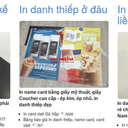
kế
In danh thiếp ở đâu
In
li
In name card bằng giấy mỹ thuật, giấy
Coucher cao cấp - ép kim, ép nhũ, in
 phải
In da
danh thiếp đẹp
rẻ c
In card visit Gò Vấp
3626
Nam
673
Bảng báo giá In danh thiếp, name card, card
iếp
In 
visit
767