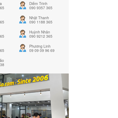
a
Diễm Trinh
365
090 9357 365
Nhật Thanh
365
090 1188 365
Huỳnh Nhân
365
090 9212 365
Phương Linh
365
09 09 09 96 69
ảo
838