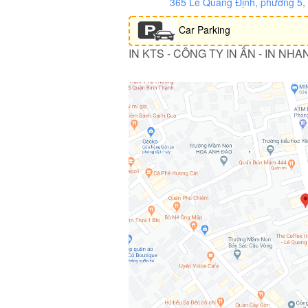
365 Lê Quang Định, phường 5
Car Parking
IN KTS - CÔNG TY IN ẤN - IN NHA