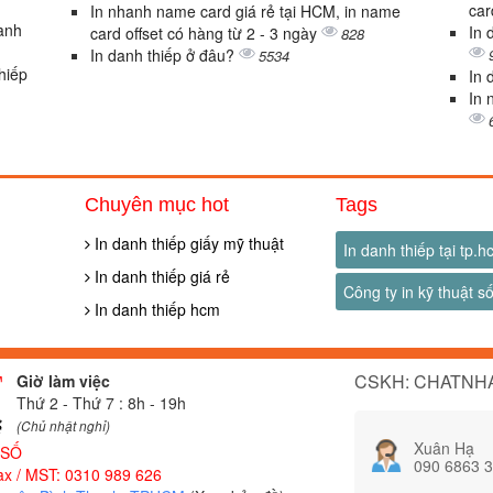
car
In nhanh name card giá rẻ tại HCM, in name
danh
In 
card offset có hàng từ 2 - 3 ngày
828
In danh thiếp ở đâu?
5534
thiếp
In 
In 
Chuyên mục hot
Tags
In danh thiếp giấy mỹ thuật
In danh thiếp tại tp.
In danh thiếp giá rẻ
Công ty in kỹ thuật s
In danh thiếp hcm
CSKH: CHATNHA
Giờ làm việc
Thứ 2 - Thứ 7 : 8h - 19h
(Chủ nhật nghỉ)
Xuân Hạ
 SỐ
090 6863 
x / MST: 0310 989 626