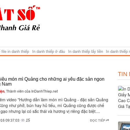
file in danh thiếp
In danh thiếp ở đâu
In danh thiếp lấy liền
In danh thiếp
TIN
hiệu món mì Quảng cho những ai yêu đặc sản ngon
g Nam
iện
, Thành viên của InDanhThiep.net
êm video "Hướng dẫn làm món mì Quảng - đặc sản Quảng
ũng như phở, bún hay hủ tiếu, mì Quảng cũng được chế
 gạo nhưng lại có sắc thái và hương vị riêng đặc biệt....
15
ĐỌC TIẾP
016 09:37:03