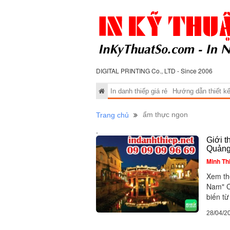
DIGITAL PRINTING Co., LTD - Since 2006
In danh thiếp giá rẻ
Hướng dẫn thiết kế 
ẩm thực ngon
Trang chủ
.
Giới t
Quản
Minh Th
Xem th
Nam" C
biến từ
28/04/2