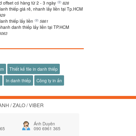
d offset có hàng từ 2 - 3 ngày
828
danh thiếp giá rẻ, nhanh lấy liền tại Tp.HCM
929
danh thiếp lấy liền
5861
nhanh danh thiếp lấy liền tại TP.HCM
6063
hcm
Thiết kế file in danh thiếp
ố
In danh thiếp
Công ty in ấn
NH / ZALO / VIBER
Ánh Duyên
365
090 6961 365