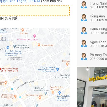
, quận Bình Thạnh, TPHCM
(Xem bản đồ)
Trung Nghĩ
090 1180 
Hồng Anh
NH GIÁ RẺ
090 1189 
Hạnh Dung
090 9213 
Ngọc Toàn
090 9215 
Phương Th
096 9999 