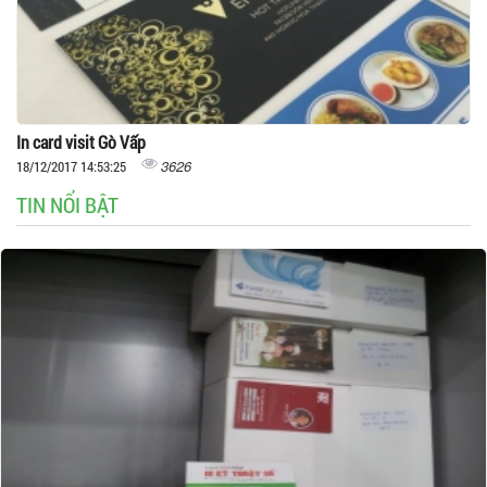
In card visit Gò Vấp
3626
18/12/2017 14:53:25
TIN NỔI BẬT