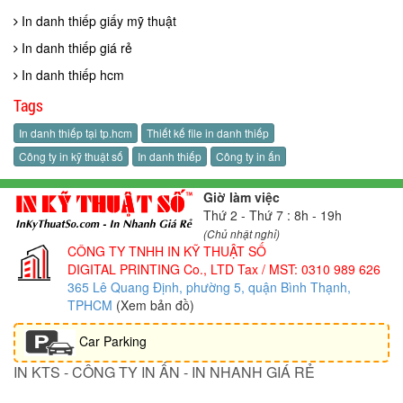
In danh thiếp giấy mỹ thuật
In danh thiếp giá rẻ
In danh thiếp hcm
Tags
In danh thiếp tại tp.hcm
Thiết kế file in danh thiếp
Công ty in kỹ thuật số
In danh thiếp
Công ty in ấn
Giờ làm việc
Thứ 2 - Thứ 7 : 8h - 19h
(Chủ nhật nghỉ)
CÔNG TY TNHH IN KỸ THUẬT SỐ
DIGITAL PRINTING Co., LTD
Tax / MST: 0310 989 626
365 Lê Quang Định, phường 5, quận Bình Thạnh,
TPHCM
(Xem bản đồ)
Car Parking
IN KTS - CÔNG TY IN ẤN - IN NHANH GIÁ RẺ