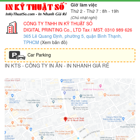
Giờ làm việc
Thứ 2 - Thứ 7 : 8h - 19h
(Chủ nhật nghỉ)
CÔNG TY TNHH IN KỸ THUẬT SỐ
DIGITAL PRINTING Co., LTD
Tax / MST: 0310 989 626
365 Lê Quang Định, phường 5, quận Bình Thạnh,
TPHCM
(Xem bản đồ)
Car Parking
IN KTS - CÔNG TY IN ẤN - IN NHANH GIÁ RẺ