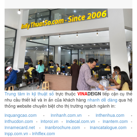
Trung tâm in kỹ thuật số
trực thuộc
VINA
DEIGN
tiếp cận cụ thể
nhu cầu thiết kế và in ấn của khách hàng
nhanh dễ dàng
qua hệ
thống website chuyên biệt cho thị trường ngách ngành in:
inquangcao.com
-
innhanh.com.vn
-
inthenhua.com
-
inthucdon.com
-
intoroi.vn
-
indecal.com.vn
-
inantem.com
-
innamecard.net
-
inanbrochure.com
-
inancatalogue.com
-
inpp.com.vn
-
inhiflex.com