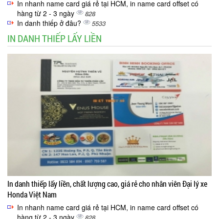
In nhanh name card giá rẻ tại HCM, in name card offset có
hàng từ 2 - 3 ngày
828
In danh thiếp ở đâu?
5533
IN DANH THIẾP LẤY LIỀN
In danh thiếp lấy liền, chất lượng cao, giá rẻ cho nhân viên Đại lý xe
Honda Việt Nam
In nhanh name card giá rẻ tại HCM, in name card offset có
hàng từ 2 - 3 ngày
828