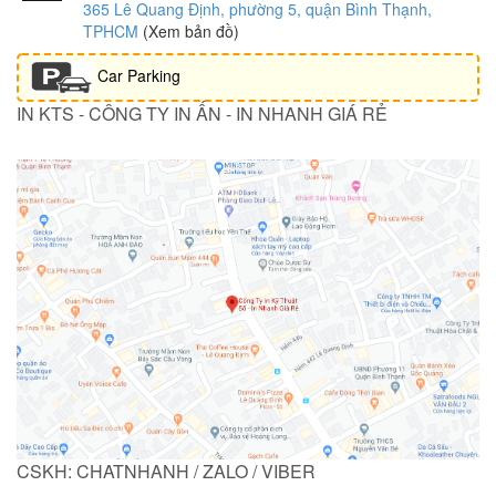
365 Lê Quang Định, phường 5, quận Bình Thạnh,
TPHCM
(Xem bản đồ)
Car Parking
IN KTS - CÔNG TY IN ẤN - IN NHANH GIÁ RẺ
CSKH: CHATNHANH / ZALO / VIBER