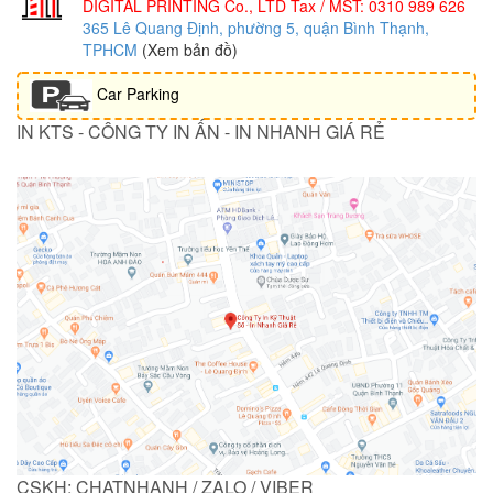
DIGITAL PRINTING Co., LTD
Tax / MST: 0310 989 626
365 Lê Quang Định, phường 5, quận Bình Thạnh,
TPHCM
(Xem bản đồ)
Car Parking
IN KTS - CÔNG TY IN ẤN - IN NHANH GIÁ RẺ
CSKH: CHATNHANH / ZALO / VIBER