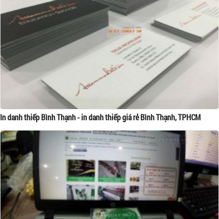
In danh thiếp Bình Thạnh - in danh thiếp giá rẻ Bình Thạnh, TPHCM