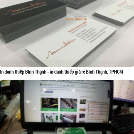
In danh thiếp Bình Thạnh - in danh thiếp giá rẻ Bình Thạnh, TPHCM