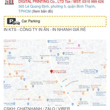
DIGITAL PRINTING Co., LTD
Tax / MST: 0310 989 626
365 Lê Quang Định, phường 5, quận Bình Thạnh,
TPHCM
(Xem bản đồ)
Car Parking
IN KTS - CÔNG TY IN ẤN - IN NHANH GIÁ RẺ
CSKH: CHATNHANH / ZALO / VIBER