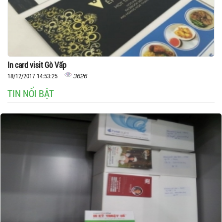
In card visit Gò Vấp
3626
18/12/2017 14:53:25
TIN NỔI BẬT