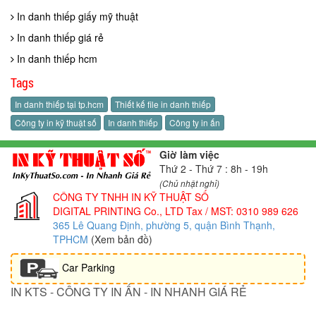
In danh thiếp giấy mỹ thuật
In danh thiếp giá rẻ
In danh thiếp hcm
Tags
In danh thiếp tại tp.hcm
Thiết kế file in danh thiếp
Công ty in kỹ thuật số
In danh thiếp
Công ty in ấn
Giờ làm việc
Thứ 2 - Thứ 7 : 8h - 19h
(Chủ nhật nghỉ)
CÔNG TY TNHH IN KỸ THUẬT SỐ
DIGITAL PRINTING Co., LTD
Tax / MST: 0310 989 626
365 Lê Quang Định, phường 5, quận Bình Thạnh,
TPHCM
(Xem bản đồ)
Car Parking
IN KTS - CÔNG TY IN ẤN - IN NHANH GIÁ RẺ