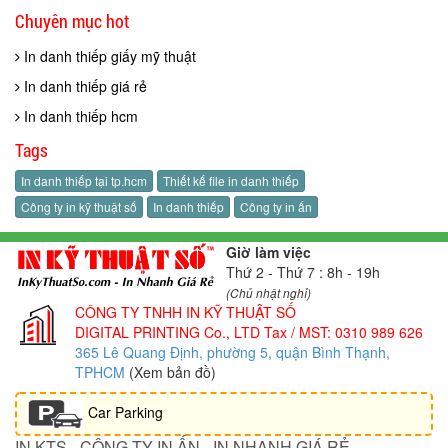
Chuyên mục hot
In danh thiếp giấy mỹ thuật
In danh thiếp giá rẻ
In danh thiếp hcm
Tags
In danh thiếp tại tp.hcm
Thiết kế file in danh thiếp
Công ty in kỹ thuật số
In danh thiếp
Công ty in ấn
Giờ làm việc
Thứ 2 - Thứ 7 : 8h - 19h
(Chủ nhật nghỉ)
CÔNG TY TNHH IN KỸ THUẬT SỐ
DIGITAL PRINTING Co., LTD
Tax / MST: 0310 989 626
365 Lê Quang Định, phường 5, quận Bình Thạnh,
TPHCM
(Xem bản đồ)
Car Parking
IN KTS - CÔNG TY IN ẤN - IN NHANH GIÁ RẺ