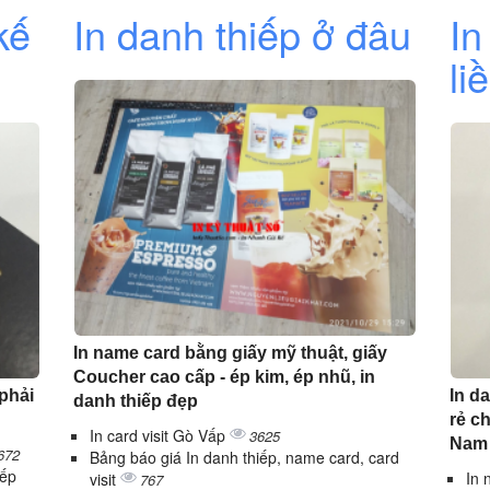
kế
In danh thiếp ở đâu
In
li
In name card bằng giấy mỹ thuật, giấy
Coucher cao cấp - ép kim, ép nhũ, in
 phải
In da
danh thiếp đẹp
rẻ c
In card visit Gò Vấp
3625
Nam
672
Bảng báo giá In danh thiếp, name card, card
iếp
In 
visit
767