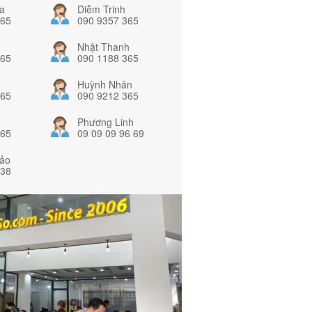
a
Diễm Trinh
365
090 9357 365
Nhật Thanh
365
090 1188 365
Huỳnh Nhân
365
090 9212 365
Phương Linh
365
09 09 09 96 69
ảo
838