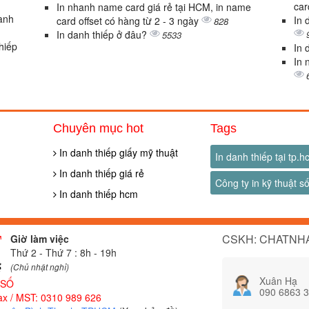
car
In nhanh name card giá rẻ tại HCM, in name
danh
In 
card offset có hàng từ 2 - 3 ngày
828
In danh thiếp ở đâu?
5533
thiếp
In 
In 
Chuyên mục hot
Tags
In danh thiếp giấy mỹ thuật
In danh thiếp tại tp.
In danh thiếp giá rẻ
Công ty in kỹ thuật s
In danh thiếp hcm
CSKH: CHATNHA
Giờ làm việc
Thứ 2 - Thứ 7 : 8h - 19h
(Chủ nhật nghỉ)
Xuân Hạ
 SỐ
090 6863 
x / MST: 0310 989 626