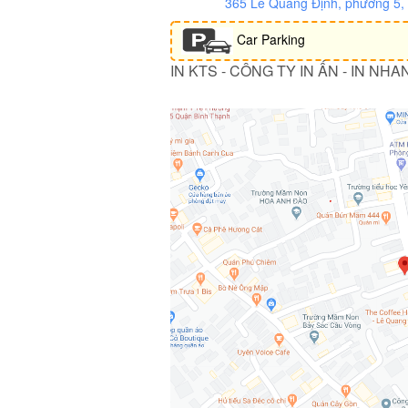
365 Lê Quang Định, phường 5
Car Parking
IN KTS - CÔNG TY IN ẤN - IN NHA