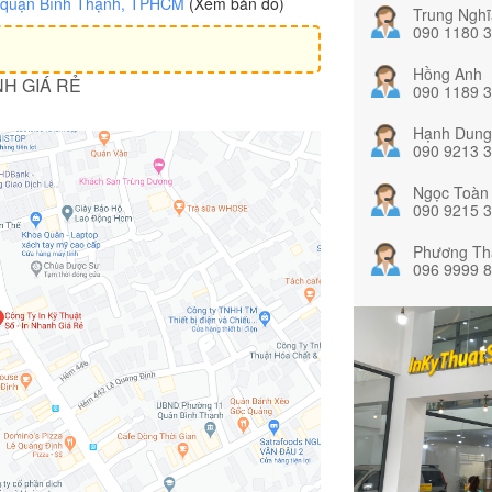
, quận Bình Thạnh, TPHCM
(Xem bản đồ)
Trung Nghĩ
090 1180 
Hồng Anh
NH GIÁ RẺ
090 1189 
Hạnh Dung
090 9213 
Ngọc Toàn
090 9215 
Phương Th
096 9999 