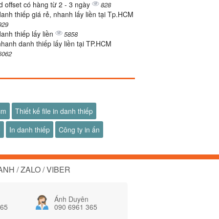
d offset có hàng từ 2 - 3 ngày
828
danh thiếp giá rẻ, nhanh lấy liền tại Tp.HCM
929
danh thiếp lấy liền
5858
nhanh danh thiếp lấy liền tại TP.HCM
6062
hcm
Thiết kế file in danh thiếp
ố
In danh thiếp
Công ty in ấn
NH / ZALO / VIBER
Ánh Duyên
365
090 6961 365