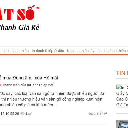
file in danh thiếp
In danh thiếp ở đâu
In danh thiếp lấy liền
In danh thiếp
TIN
ỗ mùa Đông ấm, mùa Hè mát
ũ
, Thành viên của InDanhThiep.net
ớc đây, các loại ván sàn gỗ tự nhiên được nhiều người ưa
 thì nhiều thương hiệu ván sàn gỗ công nghiệp xuất hiện
àng nhiều với giá cả khá mềm...
152
ĐỌC TIẾP
015 10:55:29