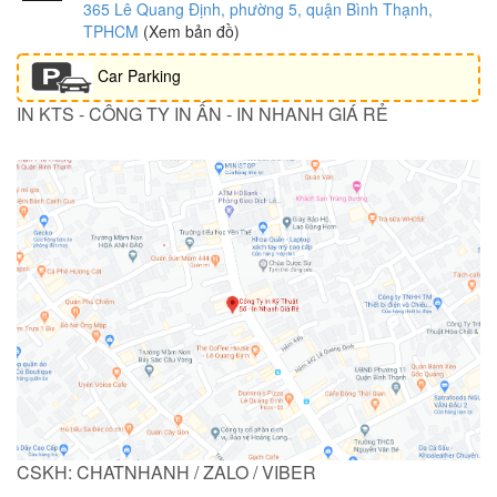
365 Lê Quang Định, phường 5, quận Bình Thạnh,
TPHCM
(Xem bản đồ)
Car Parking
IN KTS - CÔNG TY IN ẤN - IN NHANH GIÁ RẺ
CSKH: CHATNHANH / ZALO / VIBER