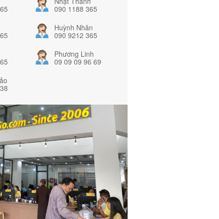
Nhật Thanh
365
090 1188 365
Huỳnh Nhân
365
090 9212 365
Phương Linh
365
09 09 09 96 69
ảo
838