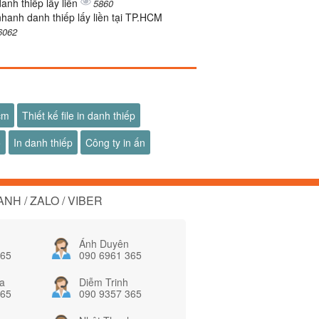
danh thiếp lấy liền
5860
nhanh danh thiếp lấy liền tại TP.HCM
6062
hcm
Thiết kế file in danh thiếp
ố
In danh thiếp
Công ty in ấn
NH / ZALO / VIBER
Ánh Duyên
365
090 6961 365
a
Diễm Trinh
365
090 9357 365