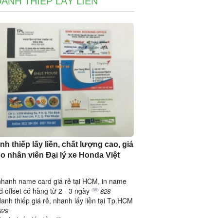
DANH THIẾP LẤY LIỀN
nh thiếp lấy liền, chất lượng cao, giá
ho nhân viên Đại lý xe Honda Việt
nhanh name card giá rẻ tại HCM, in name
d offset có hàng từ 2 - 3 ngày
828
danh thiếp giá rẻ, nhanh lấy liền tại Tp.HCM
929