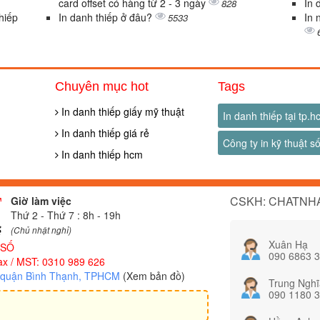
card offset có hàng từ 2 - 3 ngày
In 
828
thiếp
In danh thiếp ở đâu?
In 
5533
Chuyên mục hot
Tags
In danh thiếp giấy mỹ thuật
In danh thiếp tại tp.
In danh thiếp giá rẻ
Công ty in kỹ thuật s
In danh thiếp hcm
CSKH: CHATNHA
Giờ làm việc
Thứ 2 - Thứ 7 : 8h - 19h
(Chủ nhật nghỉ)
Xuân Hạ
 SỐ
090 6863 
x / MST: 0310 989 626
, quận Bình Thạnh, TPHCM
(Xem bản đồ)
Trung Nghĩ
090 1180 