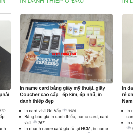
IN
IN DANH THIẾP Ở ĐÂU
IN 
In name card bằng giấy mỹ thuật, giấy
In da
 phải
Coucher cao cấp - ép kim, ép nhũ, in
rẻ c
danh thiếp đẹp
Nam
In card visit Gò Vấp
In 
672
3626
iếp
Bảng báo giá In danh thiếp, name card, card
car
visit
In 
767
danh
In nhanh name card giá rẻ tại HCM, in name