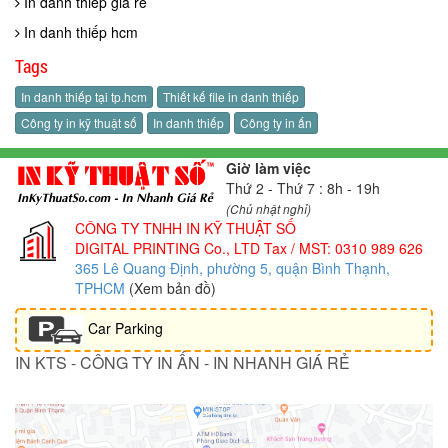
In danh thiếp giá rẻ
In danh thiếp hcm
Tags
In danh thiếp tại tp.hcm
Thiết kế file in danh thiếp
Công ty in kỹ thuật số
In danh thiếp
Công ty in ấn
Giờ làm việc
Thứ 2 - Thứ 7 : 8h - 19h
(Chủ nhật nghỉ)
CÔNG TY TNHH IN KỸ THUẬT SỐ
DIGITAL PRINTING Co., LTD
Tax / MST: 0310 989 626
365 Lê Quang Định, phường 5, quận Bình Thạnh,
TPHCM
(Xem bản đồ)
Car Parking
IN KTS - CÔNG TY IN ẤN - IN NHANH GIÁ RẺ