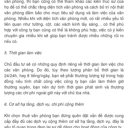
văn phòng, thì bạn cũng có thể tham khảo các kiến trúc sư của
họ để có thể chắc rằng diện tích văn phòng và cách bố trí nội thất
văn phòng đảm bảo cho mục tiêu sử dụng và làm việc của văn
phòng. Nhiều khi với diện tích văn phòng mới, có rất nhiều yếu tố
liên quan như tường, cột, các vách kính lấy sáng… có thể phù
hợp với công ty bạn cũng có thể là không phù hợp, việc có ý kiến
chuyên gia nhiều khi sẽ giúp bạn tránh được nhiều những rủi ro
nếu có.
5. Thời gian làm việc
Chủ đầu tư sẽ có những quy định riêng về thời gian làm việc cho
các văn phòng. Do đó, tùy theo lượng phân bổ thời gian là
24/24h, hay 8 tiếng/ngày, bạn sẽ phải thương lượng kỹ trong hợp
đồng nếu tính chất công việc công ty bạn cần làm thêm giờ
thường xuyên, bạn nên dự tính thời gian phát sinh và thương
lượng các chi phí ngoài giờ này với chủ tòa nhà.
6. Cơ sở hạ tầng, dịch vụ, chi phí cộng thêm
Khi chọn thuê văn phòng bạn đừng quên đặt vấn đề được cung
cấp đầy đủ các dịch vụ cộng thêm cơ sở hạ tầng, dịch vụ, đây là
yếu tố quan trọng đem lại sự dễ dàng cho hoạt động của công ty.