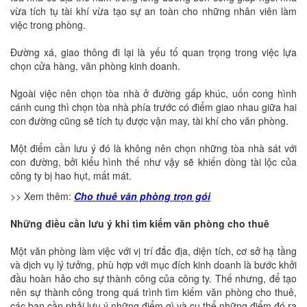
vừa tích tụ tài khí vừa tạo sự an toàn cho những nhân viên làm
việc trong phòng.
Đường xá, giao thông đi lại là yếu tố quan trọng trong việc lựa
chọn cửa hàng, văn phòng kinh doanh.
Ngoài việc nên chọn tòa nhà ở đường gấp khúc, uốn cong hình
cánh cung thì chọn tòa nhà phía trước có điểm giao nhau giữa hai
con đường cũng sẽ tích tụ được vận may, tài khí cho văn phòng.
Một điểm cần lưu ý đó là không nên chọn những tòa nhà sát với
con đường, bởi kiểu hình thế như vậy sẽ khiến dòng tài lộc của
công ty bị hao hụt, mất mát.
>> Xem thêm:
Cho thuê văn phòng trọn gói
Những điều cần lưu ý khi tìm kiếm văn phòng cho thuê
Một văn phòng làm việc với vị trí đắc địa, diện tích, cơ sở hạ tầng
và dịch vụ lý tưởng, phù hợp với mục đích kinh doanh là bước khởi
đầu hoàn hảo cho sự thành công của công ty. Thế nhưng, để tạo
nên sự thành công trong quá trình tìm kiếm văn phòng cho thuê,
các bạn cần phải lưu ý những điểm gì và cụ thể những điểm đó ra