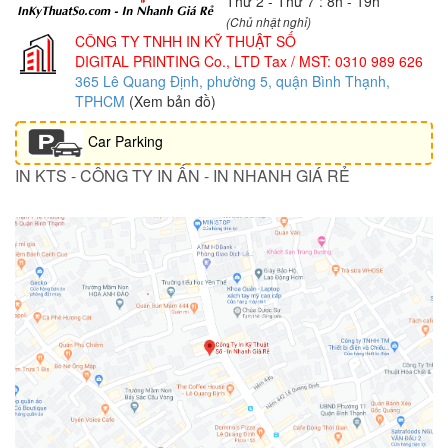
Thứ 2 - Thứ 7 : 8h - 19h
(Chủ nhật nghỉ)
CÔNG TY TNHH IN KỸ THUẬT SỐ
DIGITAL PRINTING Co., LTD
Tax / MST: 0310 989 626
365 Lê Quang Định, phường 5, quận Bình Thạnh,
TPHCM
(Xem bản đồ)
Car Parking
IN KTS - CÔNG TY IN ẤN - IN NHANH GIÁ RẺ