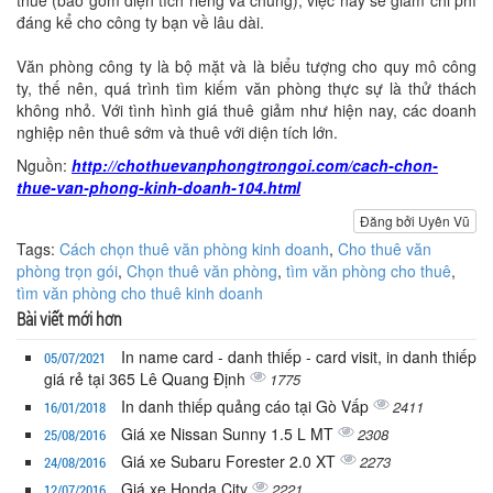
đáng kể cho công ty bạn về lâu dài.
Văn phòng công ty là bộ mặt và là biểu tượng cho quy mô công
ty, thế nên, quá trình tìm kiếm văn phòng thực sự là thử thách
không nhỏ. Với tình hình giá thuê giảm như hiện nay, các doanh
nghiệp nên thuê sớm và thuê với diện tích lớn.
Nguồn:
http://chothuevanphongtrongoi.com/cach-chon-
thue-van-phong-kinh-doanh-104.html
Đăng bởi Uyên Vũ
Tags:
Cách chọn thuê văn phòng kinh doanh
,
Cho thuê văn
phòng trọn gói
,
Chọn thuê văn phòng
,
tìm văn phòng cho thuê
,
tìm văn phòng cho thuê kinh doanh
Bài viết mới hơn
In name card - danh thiếp - card visit, in danh thiếp
05/07/2021
giá rẻ tại 365 Lê Quang Định
1775
In danh thiếp quảng cáo tại Gò Vấp
2411
16/01/2018
Giá xe Nissan Sunny 1.5 L MT
2308
25/08/2016
Giá xe Subaru Forester 2.0 XT
2273
24/08/2016
Giá xe Honda City
2221
12/07/2016