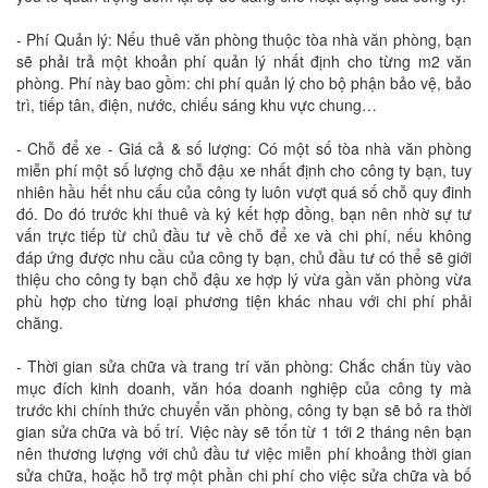
- Phí Quản lý: Nếu thuê văn phòng thuộc tòa nhà văn phòng, bạn
sẽ phải trả một khoản phí quản lý nhất định cho từng m2 văn
phòng. Phí này bao gồm: chi phí quản lý cho bộ phận bảo vệ, bảo
trì, tiếp tân, điện, nước, chiếu sáng khu vực chung…
- Chỗ để xe - Giá cả & số lượng: Có một số tòa nhà văn phòng
miễn phí một số lượng chỗ đậu xe nhất định cho công ty bạn, tuy
nhiên hầu hết nhu cấu của công ty luôn vượt quá số chỗ quy đinh
đó. Do đó trước khi thuê và ký kết hợp đồng, bạn nên nhờ sự tư
vấn trực tiếp từ chủ đầu tư về chỗ để xe và chi phí, nếu không
đáp ứng được nhu cầu của công ty bạn, chủ đầu tư có thể sẽ giới
thiệu cho công ty bạn chỗ đậu xe hợp lý vừa gần văn phòng vừa
phù hợp cho từng loại phương tiện khác nhau với chi phí phải
chăng.
- Thời gian sửa chữa và trang trí văn phòng: Chắc chắn tùy vào
mục đích kinh doanh, văn hóa doanh nghiệp của công ty mà
trước khi chính thức chuyển văn phòng, công ty bạn sẽ bỏ ra thời
gian sửa chữa và bố trí. Việc này sẽ tốn từ 1 tới 2 tháng nên bạn
nên thương lượng với chủ đầu tư việc miễn phí khoảng thời gian
sửa chữa, hoặc hỗ trợ một phần chi phí cho việc sửa chữa và bố