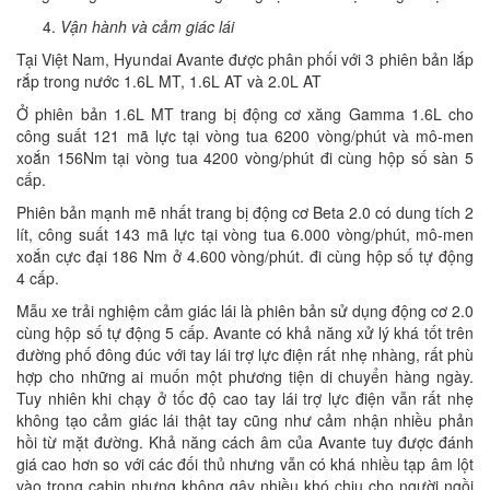
Vận hành và cảm giác lái
Tại Việt Nam, Hyundai Avante được phân phối với 3 phiên bản lắp
rắp trong nước 1.6L MT, 1.6L AT và 2.0L AT
Ở phiên bản 1.6L MT trang bị động cơ xăng Gamma 1.6L cho
công suất 121 mã lực tại vòng tua 6200 vòng/phút và mô-men
xoắn 156Nm tại vòng tua 4200 vòng/phút đi cùng hộp số sàn 5
cấp.
Phiên bản mạnh mẽ nhất trang bị động cơ Beta 2.0 có dung tích 2
lít, công suất 143 mã lực tại vòng tua 6.000 vòng/phút, mô-men
xoắn cực đại 186 Nm ở 4.600 vòng/phút. đi cùng hộp số tự động
4 cấp.
Mẫu xe trải nghiệm cảm giác lái là phiên bản sử dụng động cơ 2.0
cùng hộp số tự động 5 cấp. Avante có khả năng xử lý khá tốt trên
đường phố đông đúc với tay lái trợ lực điện rất nhẹ nhàng, rất phù
hợp cho những ai muốn một phương tiện di chuyển hàng ngày.
Tuy nhiên khi chạy ở tốc độ cao tay lái trợ lực điện vẫn rất nhẹ
không tạo cảm giác lái thật tay cũng như cảm nhận nhiều phản
hồi từ mặt đường. Khả năng cách âm của Avante tuy được đánh
giá cao hơn so với các đối thủ nhưng vẫn có khá nhiều tạp âm lột
vào trong cabin nhưng không gây nhiều khó chịu cho người ngồi