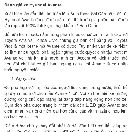
Đánh giá xe Hyundai Avante
Xuất hiện lần đầu tiên tại triển lãm Auto Expo Sài Gòn năm 2010,
Hyundai Avante đang được bán trên thị trường là phiên bản được
lắp ráp với 100% linh kiện nhập khẩu từ Hàn Quốc.
Sở hữu kích thước nằm trong phân khúc có sự cạnh tranh cao với
Toyota Altis và Honda Civic nhưng giá bán chỉ bằng với Toyota
Vios là một lợi thế mà Avante có được. Tuy nhiên vấn đề xe "Nội"
sẽ làm nhiều người phải ngập ngừng trước quyết định tậu một em
Avante về nhà khi mà người anh em Accent với kích thước nhỏ
hơn đôi chút lại có giá bán ngang ngửa với Avante là xe nhập
khẩu nguyên chiếc.
Ngoại thất
Để phù hợp với thị hiếu của người tiêu dùng trong nước, thiết kế
lại diện mạo mới cho mẫu Avante "nội". Với xu thế thiết kế những
đường cong chủ đạo mạng lại dáng dấp năng động hơn cho xe.
Cụm đèn pha được trang bị thêm dải đèn L.E.D giúp Avante tạo
điểm nhấn và trông hiện đại hơn cùng cặp vành lazăng hợp kim
có kích cỡ 16 inch.
Điểm được chú ý thay đổi nhất là dải đèn LED cải tiến giúp xe
nhìn hiện đại hơn. Lưới tản nhiệt với 2 thanh lớn ốp crom cách