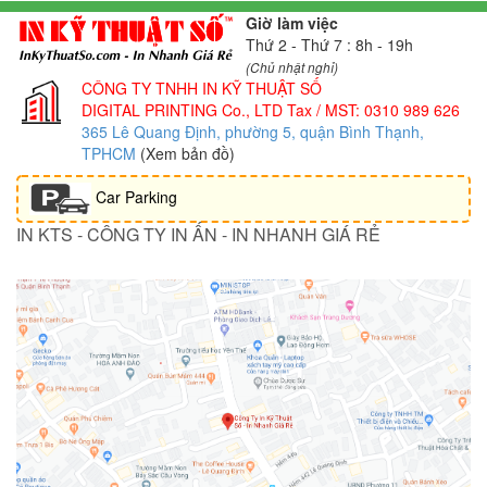
Giờ làm việc
Thứ 2 - Thứ 7 : 8h - 19h
(Chủ nhật nghỉ)
CÔNG TY TNHH IN KỸ THUẬT SỐ
DIGITAL PRINTING Co., LTD
Tax / MST: 0310 989 626
365 Lê Quang Định, phường 5, quận Bình Thạnh,
TPHCM
(Xem bản đồ)
Car Parking
IN KTS - CÔNG TY IN ẤN - IN NHANH GIÁ RẺ