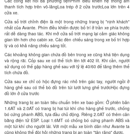
Các cổng kết nối đa phương tiệnPhím điều khiển hệ thống âm
thanh tích hợp trên vô-lăngLoa trép ở 2 cửa trướcLoa lớn trên 4
cửa xe.
Cửa sổ trời chỉnh điện là một trong những trang bị "nịnh khách"
nhất của Avante. Phím điều khiển được bố trí ở trần xe phía trước
rất dễ dàng thao tác. Khi mở cửa sổ trời mạng lại cảm giác không
gian lớn hơn cho cabin xe. Các đèn chiếu sáng trong xe bố trí hợp
lý và có khả năng chiếu sáng tốt.
Các khoảng không gian chứa đồ bên trong xe cũng khá tiện dụng
và rộng rãi. Cốp sau xe có thể tích lên tới 402 lít. Khi cần, người
sử dụng có thể gập hàng ghế sau với tỷ lệ 40/60 để tăng thêm thể
tích chứa đồ.
Cửa sau xe chỉ có hộc đựng rác nhỏ trên gác tay, người ngồi ở
hàng ghế sau có thể bò đồ trên túi lưới lưng ghế trướcHộc đựng
đồ lớn ở cửa trước
Những trang bị an toàn tiêu chuẩn trên xe bao gồm: Ở phiên bản
1.6AT và 2.0AT có trang bị hai túi khí cho hàng ghế trước, chống
bó cứng phanh ABS, tựa đầu chủ động. Riêng 2.0AT có thêm cân
bằng điện tử ESP. Loại 1.6MT có chống bó cứng phanh ABS và
một túi khí cho người lái. Với một mẫu xe bình dân như Avante ta
cũng không thể đòi hỏi những trang bị an toàn "tận răng" được.