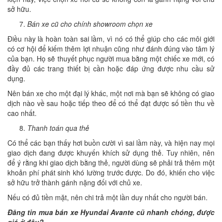
sở hữu.
Bán xe cũ cho chính showroom chọn xe
Điều này là hoàn toàn sai lầm, vì nó có thể giúp cho các môi giới
có cơ hội để kiếm thêm lợi nhuận cũng như đánh đúng vào tâm lý
của bạn. Họ sẽ thuyết phục người mua bằng một chiếc xe mới, có
đầy đủ các trang thiết bị cần hoặc đáp ứng được nhu cầu sử
dụng.
Nên bán xe cho một đại lý khác, một nơi mà bạn sẽ không có giao
dịch nào về sau hoặc tiếp theo để có thể đạt được số tiền thu về
cao nhất.
Thanh toán qua thẻ
Có thể các bạn thấy hơi buồn cười vì sai lầm này, và hiện nay mọi
giao dịch đang được khuyến khích sử dụng thẻ. Tuy nhiên, nên
để ý rằng khi giao dịch bằng thẻ, người dùng sẽ phải trả thêm một
khoản phí phát sinh khó lường trước được. Do đó, khiến cho việc
sở hữu trở thành gánh nặng đối với chủ xe.
Nếu có đủ tiền mặt, nên chi trả một lần duy nhất cho người bán.
Đăng tin mua bán xe Hyundai Avante cũ nhanh chóng, được
giá ở đâu?