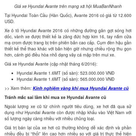
Giá xe Hyundai Avante trên mạng xã hội MuaBanNhanh
Tại Hyundai Toàn Cầu (Hàn Quốc), Avante 2016 có giá từ 12.600
USD.
Xe ô tô Hyundai Avante 2016 có những đường gân gợi sóng hơi
dốc, vành xe được thiết kế la zăng đức hợp kim 16, tay nắm cửa
mạ crom được trang bị trên phiên bản cao cấp. Cụm đèn hậu gần
thiết kế thể thao khác với bản hiện giờ nhưng chiều rộng thu gọn
hơn, cánh gió điều hòa nhỏ dạng vây cá mập trên mui xe.
Giá xe Hyundai Avante (cập nhật tháng 6/2016):
Hyundai Avante 1.6MT (số sàn): 523.000.000 VNĐ
Hyundai Avante 1.6MT (số sàn): 565.000.000 VNĐ
>> Xem thêm:
Kinh nghiệm vàng khi mua Hyundai Avante cũ
Tránh mắc sai lầm khi mua xe Hyundai Avante cũ
Ngoài lượng xe cũ từ chính người tiêu dùng, xe hơi đã qua sử
dụng như Hyundai Avante còn được nhập khẩu vào Việt Nam với
số lượng ngày càng nhiều với nhiều chủng loại.
Giá trị bán lại của xe hơi cũ thường không dễ xác định và phần
nhiều đều bị “thổi” lên cao hơn nhiều so với giá trị thực thể hiện