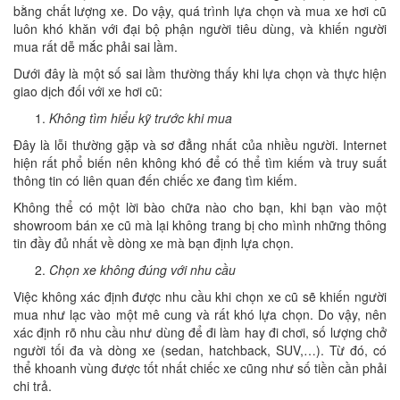
bằng chất lượng xe. Do vậy, quá trình lựa chọn và mua xe hơi cũ
luôn khó khăn với đại bộ phận người tiêu dùng, và khiến người
mua rất dễ mắc phải sai lầm.
Dưới đây là một số sai lầm thường thấy khi lựa chọn và thực hiện
giao dịch đối với xe hơi cũ:
Không tìm hiểu kỹ trước khi mua
Đây là lỗi thường gặp và sơ đẳng nhất của nhiều người. Internet
hiện rất phổ biến nên không khó để có thể tìm kiếm và truy suất
thông tin có liên quan đến chiếc xe đang tìm kiếm.
Không thể có một lời bào chữa nào cho bạn, khi bạn vào một
showroom bán xe cũ mà lại không trang bị cho mình những thông
tin đầy đủ nhất về dòng xe mà bạn định lựa chọn.
Chọn xe không đúng với nhu cầu
Việc không xác định được nhu cầu khi chọn xe cũ sẽ khiến người
mua như lạc vào một mê cung và rất khó lựa chọn. Do vậy, nên
xác định rõ nhu cầu như dùng để đi làm hay đi chơi, số lượng chở
người tối đa và dòng xe (sedan, hatchback, SUV,…). Từ đó, có
thể khoanh vùng được tốt nhất chiếc xe cũng như số tiền cần phải
chi trả.