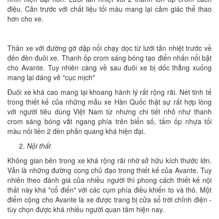
điệu. Cản trước với chất liệu tối màu mang lại cảm giác thể thao
hơn cho xe.
Thân xe với đường gờ dập nổi chạy dọc từ lưới tản nhiệt trước về
đến đèn đuôi xe. Thanh ốp crom sáng bóng tạo điển nhấn nổi bật
cho Avante. Tuy nhiên càng về sau đuôi xe bị dốc thẳng xuống
mang lại dáng vẻ "cục mịch"
Đuôi xe khá cao mang lại khoang hành lý rất rộng rãi. Nét tinh tế
trong thiết kế của những mẫu xe Hàn Quốc thật sự rất hợp lòng
với người tiêu dùng Việt Nam từ nhưng chi tiết nhỏ như thanh
crom sáng bóng vắt ngang phía trên biển số, tấm ốp nhựa tối
màu nối liền 2 đèn phản quang khá hiện đại.
Nội thất
Không gian bên trong xe khá rộng rãi nhờ sở hữu kích thước lớn.
Vẫn là những đường cong chủ đạo trong thiết kế của Avante. Tuy
nhiên theo đánh giá của nhiều người thì phong cách thiết kế nội
thất này khá "cổ điển" với các cụm phía điều khiển to và thô. Một
điểm cộng cho Avante là xe được trang bị cửa sổ trời chỉnh điện -
tùy chọn được khá nhiều người quan tâm hiện nay.