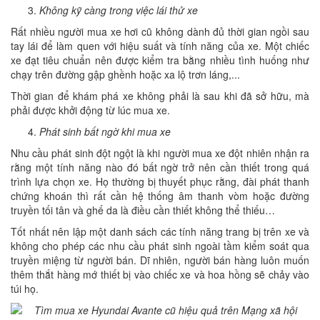
Không kỹ càng trong việc lái thử xe
Rất nhiều người mua xe hơi cũ không dành đủ thời gian ngồi sau
tay lái để làm quen với hiệu suất và tính năng của xe. Một chiếc
xe đạt tiêu chuẩn nên được kiểm tra bằng nhiều tình huống như
chạy trên đường gập ghềnh hoặc xa lộ trơn láng,...
Thời gian để khám phá xe không phải là sau khi đã sở hữu, mà
phải được khởi động từ lúc mua xe.
Phát sinh bất ngờ khi mua xe
Nhu cầu phát sinh đột ngột là khi người mua xe đột nhiên nhận ra
rằng một tính năng nào đó bất ngờ trở nên cần thiết trong quá
trình lựa chọn xe. Họ thường bị thuyết phục rằng, đài phát thanh
chứng khoán thì rất cần hệ thống âm thanh vòm hoặc đường
truyền tối tân và ghế da là điều cần thiết không thể thiếu…
Tốt nhất nên lập một danh sách các tính năng trang bị trên xe và
không cho phép các nhu cầu phát sinh ngoài tầm kiểm soát qua
truyền miệng từ người bán. Dĩ nhiên, người bán hàng luôn muốn
thêm thắt hàng mớ thiết bị vào chiếc xe và hoa hồng sẽ chảy vào
túi họ.