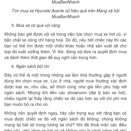
Tìm mua xe Hyundai Avante cũ hiệu quả trên Mạng xã hội
MuaBanNhanh
Mua xe cũ quá vội vàng
Không bao giờ được vội vã trong việc lựa chọn mua xe hơi cũ, vì
bản chất xe cũng chỉ hàng hoá. Do đó, nếu hết chiếc này thì các
bạn có thể tìm được một chiếc khác hoặc nhà sản xuất sẽ cho
loại đó xuất xưởng thêm. Vì thế, đừng vội đưa ra quyết định mua
và dành thêm thời gian để suy nghĩ cẩn trọng hơn.
Ngân sách bội chi
Đây có thể là một trong những sai lầm khá thường gặp ở người
dùng khi chọn mua xe. Lúc ở nhà, người mua thường xác định
được loại xe, nhu cầu, sở thích cũng như giá tiền phù hợp với
ngân sách. Nhưng khi đến các showroom (đại lý bán xe hơi),
nhiều người lại thấy rằng chiếc xe đó cao hơn so với chi phí mà
bạn muốn bỏ ra cho nó.
Không nên quyết định ngay, hãy cẩn trọng suy xét rằng bạn có
mua được chiếc xe đó với ngân sách đó không, chúng không
mang lại bất lợi trong tương lai chứ? Khi đã thoả mãn các điều
kiện này, việc chọn xe hơi cũ sẽ không còn là gánh nặng với chủ