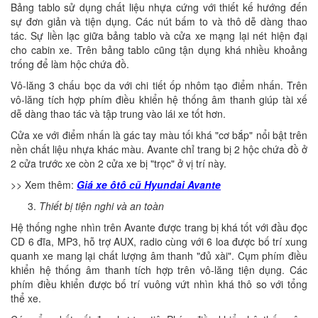
Bảng tablo sử dụng chất liệu nhựa cứng với thiết kế hướng đến
sự đơn giản và tiện dụng. Các nút bấm to và thô dễ dàng thao
tác. Sự liền lạc giữa bảng tablo và cửa xe mạng lại nét hiện đại
cho cabin xe. Trên bảng tablo cũng tận dụng khá nhiều khoảng
trống để làm hộc chứa đồ.
Vô-lăng 3 chấu bọc da với chi tiết ốp nhôm tạo điểm nhấn. Trên
vô-lăng tích hợp phím điều khiển hệ thống âm thanh giúp tài xế
dễ dàng thao tác và tập trung vào lái xe tốt hơn.
Cửa xe với điểm nhấn là gác tay màu tối khá "cơ bắp" nổi bật trên
nền chất liệu nhựa khác màu. Avante chỉ trang bị 2 hộc chứa đồ ở
2 cửa trước xe còn 2 cửa xe bị "trọc" ở vị trí này.
>> Xem thêm:
Giá xe ôtô cũ Hyundai Avante
Thiết bị tiện nghi và an toàn
Hệ thống nghe nhìn trên Avante được trang bị khá tốt với đầu đọc
CD 6 đĩa, MP3, hỗ trợ AUX, radio cùng với 6 loa được bố trí xung
quanh xe mang lại chất lượng âm thanh "đủ xài". Cụm phím điều
khiển hệ thống âm thanh tích hợp trên vô-lăng tiện dụng. Các
phím điều khiển được bố trí vuông vứt nhìn khá thô so với tổng
thể xe.