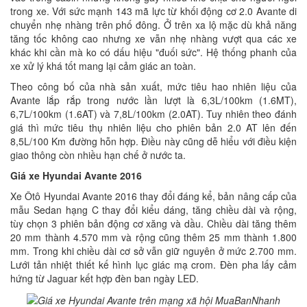
trong xe. Với sức mạnh 143 mã lực từ khối động cơ 2.0 Avante di
chuyển nhẹ nhàng trên phố đông. Ở trên xa lộ mặc dù khả năng
tăng tốc không cao nhưng xe vẫn nhẹ nhàng vượt qua các xe
khác khi cần mà ko có dấu hiệu "đuối sức". Hệ thống phanh của
xe xử lý khá tốt mang lại cảm giác an toàn.
Theo công bố của nhà sản xuất, mức tiêu hao nhiên liệu của
Avante lắp rắp trong nước lần lượt là 6,3L/100km (1.6MT),
6,7L/100km (1.6AT) và 7,8L/100km (2.0AT). Tuy nhiên theo đánh
giá thì mức tiêu thụ nhiên liệu cho phiên bản 2.0 AT lên đến
8,5L/100 Km đường hỗn hợp. Điều này cũng dễ hiểu với điều kiện
giao thông còn nhiều hạn chế ở nước ta.
Giá xe Hyundai Avante 2016
Xe Ôtô Hyundai Avante 2016 thay đổi đáng kể, bản nâng cấp của
mẫu Sedan hạng C thay đổi kiểu dáng, tăng chiều dài và rộng,
tùy chọn 3 phiên bản động cơ xăng và dầu. Chiều dài tăng thêm
20 mm thành 4.570 mm và rộng cũng thêm 25 mm thành 1.800
mm. Trong khi chiều dài cơ sở vẫn giữ nguyên ở mức 2.700 mm.
Lưới tản nhiệt thiết kế hình lục giác mạ crom. Đèn pha lấy cảm
hứng từ Jaguar kết hợp đèn ban ngày LED.