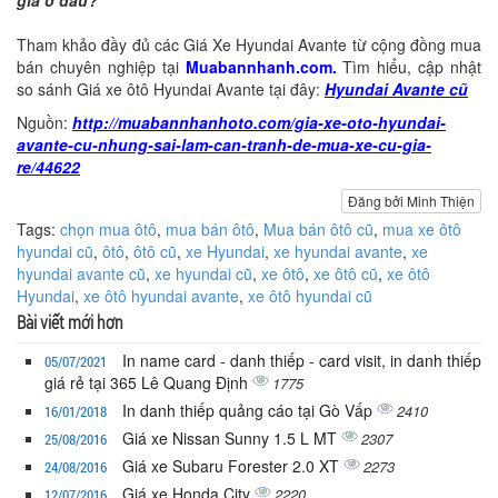
Tham khảo đầy đủ các Giá Xe Hyundai Avante từ cộng đồng mua
bán chuyên nghiệp tại
Muabannhanh.com.
Tìm hiểu, cập nhật
so sánh Giá xe ôtô Hyundai Avante tại đây:
Hyundai Avante cũ
Nguồn:
http://muabannhanhoto.com/gia-xe-oto-hyundai-
avante-cu-nhung-sai-lam-can-tranh-de-mua-xe-cu-gia-
re/44622
Đăng bởi Minh Thiện
Tags:
chọn mua ôtô
,
mua bán ôtô
,
Mua bán ôtô cũ
,
mua xe ôtô
hyundai cũ
,
ôtô
,
ôtô cũ
,
xe Hyundai
,
xe hyundai avante
,
xe
hyundai avante cũ
,
xe hyundai cũ
,
xe ôtô
,
xe ôtô cũ
,
xe ôtô
Hyundai
,
xe ôtô hyundai avante
,
xe ôtô hyundai cũ
Bài viết mới hơn
In name card - danh thiếp - card visit, in danh thiếp
05/07/2021
giá rẻ tại 365 Lê Quang Định
1775
In danh thiếp quảng cáo tại Gò Vấp
2410
16/01/2018
Giá xe Nissan Sunny 1.5 L MT
2307
25/08/2016
Giá xe Subaru Forester 2.0 XT
2273
24/08/2016
Giá xe Honda City
2220
12/07/2016