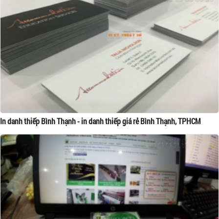
In danh thiếp Bình Thạnh - in danh thiếp giá rẻ Bình Thạnh, TPHCM