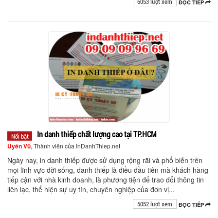
6053 lượt xem
ĐỌC TIẾP
In danh thiếp chất lượng cao tại TP.HCM
Nổi bật
Uyên Vũ
, Thành viên của InDanhThiep.net
Ngày nay, in danh thiếp được sử dụng rộng rãi và phổ biến trên
mọi lĩnh vực đời sống, danh thiếp là điều đầu tiên mà khách hàng
tiếp cận với nhà kinh doanh, là phương tiện để trao đổi thông tin
liên lạc, thể hiện sự uy tín, chuyên nghiệp của đơn vị...
5052 lượt xem
ĐỌC TIẾP