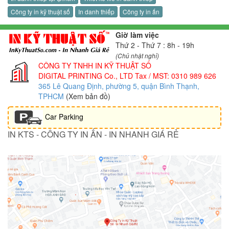
Công ty in kỹ thuật số
In danh thiếp
Công ty in ấn
Giờ làm việc
Thứ 2 - Thứ 7 : 8h - 19h
(Chủ nhật nghỉ)
CÔNG TY TNHH IN KỸ THUẬT SỐ
DIGITAL PRINTING Co., LTD
Tax / MST: 0310 989 626
365 Lê Quang Định, phường 5, quận Bình Thạnh,
TPHCM
(Xem bản đồ)
Car Parking
IN KTS - CÔNG TY IN ẤN - IN NHANH GIÁ RẺ