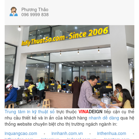
Phương Thảo
096 9999 838
Trung tâm in kỹ thuật số
trực thuộc
VINA
DEIGN
tiếp cận cụ thể
nhu cầu thiết kế và in ấn của khách hàng
nhanh dễ dàng
qua hệ
thống website chuyên biệt cho thị trường ngách ngành in:
inquangcao.com
-
innhanh.com.vn
-
inthenhua.com
-