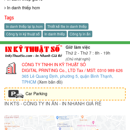
In danh thiếp hcm
Tags
In danh thiếp tại tp.hcm
Thiết kế file in danh thiếp
Công ty in kỹ thuật số
In danh thiếp
Công ty in ấn
Giờ làm việc
Thứ 2 - Thứ 7 : 8h - 19h
(Chủ nhật nghỉ)
CÔNG TY TNHH IN KỸ THUẬT SỐ
DIGITAL PRINTING Co., LTD
Tax / MST: 0310 989 626
365 Lê Quang Định, phường 5, quận Bình Thạnh,
TPHCM
(Xem bản đồ)
Car Parking
IN KTS - CÔNG TY IN ẤN - IN NHANH GIÁ RẺ