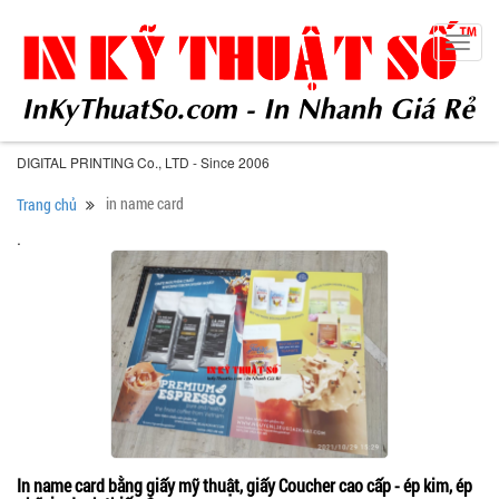
Toggl
navig
DIGITAL PRINTING Co., LTD - Since 2006
in name card
Trang chủ
.
In name card bằng giấy mỹ thuật, giấy Coucher cao cấp - ép kim, ép