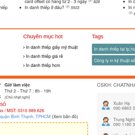
card offset có hàng từ 2 - 3 ngày
In 
828
thiếp
In danh thiếp ở đâu?
In 
5533
Chuyên mục hot
Tags
In danh thiếp giấy mỹ thuật
In danh thiếp tại tp.
In danh thiếp giá rẻ
Công ty in kỹ thuật s
In danh thiếp hcm
CSKH: CHATNHA
Giờ làm việc
Thứ 2 - Thứ 7 : 8h - 19h
(Chủ nhật nghỉ)
Xuân Hạ
 SỐ
090 6863 
x / MST: 0310 989 626
, quận Bình Thạnh, TPHCM
(Xem bản đồ)
Trung Nghĩ
090 1180 