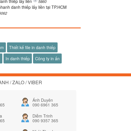
danh thiếp lấy liền
5860
nhanh danh thiếp lấy liền tại TP.HCM
6062
hcm
Thiết kế file in danh thiếp
ố
In danh thiếp
Công ty in ấn
NH / ZALO / VIBER
Ánh Duyên
365
090 6961 365
a
Diễm Trinh
365
090 9357 365