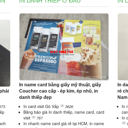
IN
IN DANH THIẾP Ở ĐÂU
IN 
In name card bằng giấy mỹ thuật, giấy
In da
 phải
Coucher cao cấp - ép kim, ép nhũ, in
rẻ c
danh thiếp đẹp
Nam
In card visit Gò Vấp
In 
673
3626
iếp
Bảng báo giá In danh thiếp, name card, card
car
visit
In 
767
danh
In nhanh name card giá rẻ tại HCM, in name