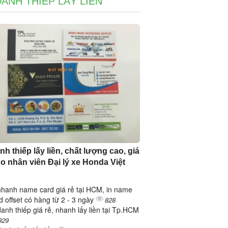
DANH THIẾP LẤY LIỀN
nh thiếp lấy liền, chất lượng cao, giá
ho nhân viên Đại lý xe Honda Việt
nhanh name card giá rẻ tại HCM, in name
d offset có hàng từ 2 - 3 ngày
828
danh thiếp giá rẻ, nhanh lấy liền tại Tp.HCM
929