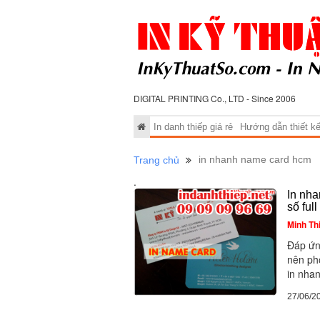
DIGITAL PRINTING Co., LTD - Since 2006
In danh thiếp giá rẻ
Hướng dẫn thiết kế 
in nhanh name card hcm
Trang chủ
.
In nha
số ful
Minh Th
Đáp ứn
nên ph
in nhan
27/06/2