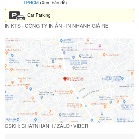
TPHCM
(Xem bản đồ)
Car Parking
IN KTS - CÔNG TY IN ẤN - IN NHANH GIÁ RẺ
CSKH: CHATNHANH / ZALO / VIBER