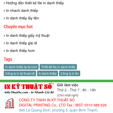
Hướng dẫn thiết kế file in danh thiếp
In nhanh danh thiếp
In danh thiếp lấy liền
Chuyên mục hot
In danh thiếp giấy mỹ thuật
In danh thiếp giá rẻ
In danh thiếp hcm
Tags
In danh thiếp tại tp.hcm
Thiết kế file in danh thiếp
Công ty in kỹ thuật số
In danh thiếp
Công ty in ấn
Giờ làm việc
Thứ 2 - Thứ 7 : 8h - 19h
(Chủ nhật nghỉ)
CÔNG TY TNHH IN KỸ THUẬT SỐ
DIGITAL PRINTING Co., LTD
Tax / MST: 0310 989 626
365 Lê Quang Định, phường 5, quận Bình Thạnh,