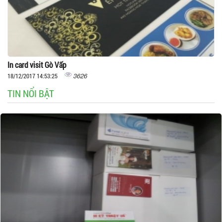
In card visit Gò Vấp
3626
18/12/2017 14:53:25
TIN NỔI BẬT