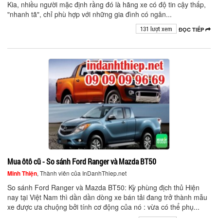
Kia, nhiều người mặc định rầng đó là hãng xe có độ tin cậy thấp,
"nhanh tã", chỉ phù hợp với những gia đình có ngân...
131 lượt xem
ĐỌC TIẾP
Mua ôtô cũ - So sánh Ford Ranger và Mazda BT50
Minh Thiện
, Thành viên của InDanhThiep.net
So sánh Ford Ranger và Mazda BT50: Kỳ phùng địch thủ Hiện
nay tại Việt Nam thì dần dần dòng xe bán tải đang trở thành mẫu
xe được ưa chuộng bởi tính cơ động của nó : vừa có thể phụ...