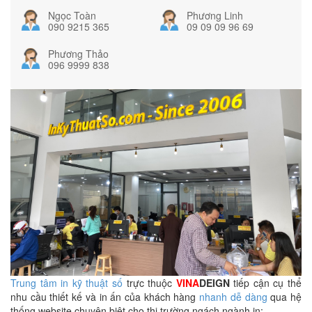
Ngọc Toàn
Phương Linh
090 9215 365
09 09 09 96 69
Phương Thảo
096 9999 838
Trung tâm in kỹ thuật số
trực thuộc
VINA
DEIGN
tiếp cận cụ thể
nhu cầu thiết kế và in ấn của khách hàng
nhanh dễ dàng
qua hệ
thống website chuyên biệt cho thị trường ngách ngành in: