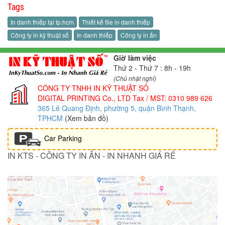
Tags
In danh thiếp tại tp.hcm
Thiết kế file in danh thiếp
Công ty in kỹ thuật số
In danh thiếp
Công ty in ấn
Giờ làm việc
Thứ 2 - Thứ 7 : 8h - 19h
(Chủ nhật nghỉ)
CÔNG TY TNHH IN KỸ THUẬT SỐ
DIGITAL PRINTING Co., LTD
Tax / MST: 0310 989 626
365 Lê Quang Định, phường 5, quận Bình Thạnh,
TPHCM
(Xem bản đồ)
Car Parking
IN KTS - CÔNG TY IN ẤN - IN NHANH GIÁ RẺ