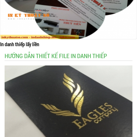
In danh thiếp lấy liền
HƯỚNG DẪN THIẾT KẾ FILE IN DANH THIẾP