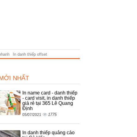
 nhanh
In danh thiếp offset
 MỚI NHẤT
In name card - danh thiếp
- card visit, in danh thiếp
giá rẻ tại 365 Lê Quang
Định
1775
05/07/2021
In danh thiếp quảng cáo