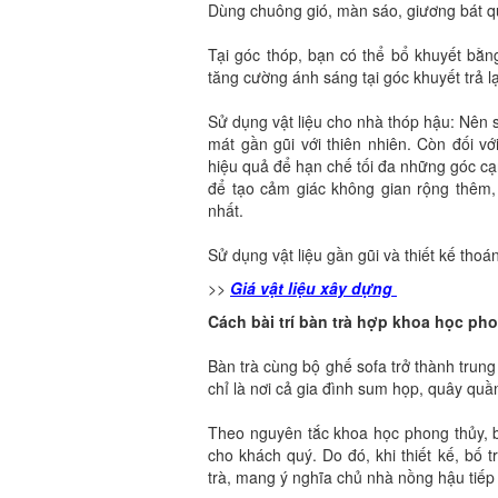
Dùng chuông gió, màn sáo, giương bát 
Tại góc thóp, bạn có thể bổ khuyết bằng
tăng cường ánh sáng tại góc khuyết trả l
Sử dụng vật liệu cho nhà thóp hậu: Nên 
mát gần gũi với thiên nhiên. Còn đối v
hiệu quả để hạn chế tối đa những góc cạn
để tạo cảm giác không gian rộng thêm,
nhất.
Sử dụng vật liệu gần gũi và thiết kế tho
>>
Giá vật liệu xây dựng
Cách bài trí bàn trà hợp khoa học p
Bàn trà cùng bộ ghế sofa trở thành tru
chỉ là nơi cả gia đình sum họp, quây quầ
Theo nguyên tắc khoa học phong thủy, b
cho khách quý. Do đó, khi thiết kế, bố
trà, mang ý nghĩa chủ nhà nồng hậu tiếp 