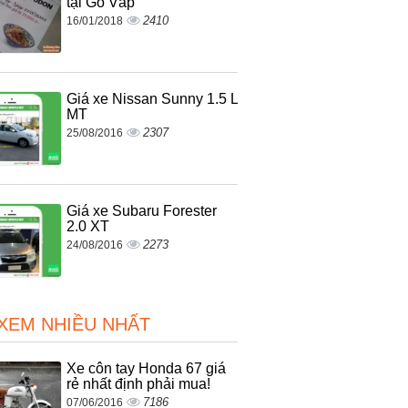
tại Gò Vấp
2410
16/01/2018
Giá xe Nissan Sunny 1.5 L
MT
2307
25/08/2016
Giá xe Subaru Forester
2.0 XT
2273
24/08/2016
 XEM NHIỀU NHẤT
Xe côn tay Honda 67 giá
rẻ nhất định phải mua!
7186
07/06/2016