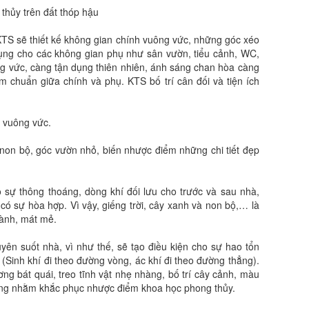
thủy trên đất thóp hậu
u, KTS sẽ thiết kế không gian chính vuông vức, những góc xéo
dụng cho các không gian phụ như sân vườn, tiểu cảnh, WC,
 vức, càng tận dụng thiên nhiên, ánh sáng chan hòa càng
àm chuẩn giữa chính và phụ. KTS bố trí cân đối và tiện ích
ế vuông vức.
 non bộ, góc vườn nhỏ, biến nhược điểm những chi tiết đẹp
ạo sự thông thoáng, dòng khí đối lưu cho trước và sau nhà,
có sự hòa hợp. Vì vậy, giếng trời, cây xanh và non bộ,… là
lành, mát mẻ.
uyên suốt nhà, vì như thế, sẽ tạo điều kiện cho sự hao tổn
u (Sinh khí đi theo đường vòng, ác khí đi theo đường thẳng).
g bát quái, treo tĩnh vật nhẹ nhàng, bố trí cây cảnh, màu
ng nhằm khắc phục nhược điểm khoa học phong thủy.