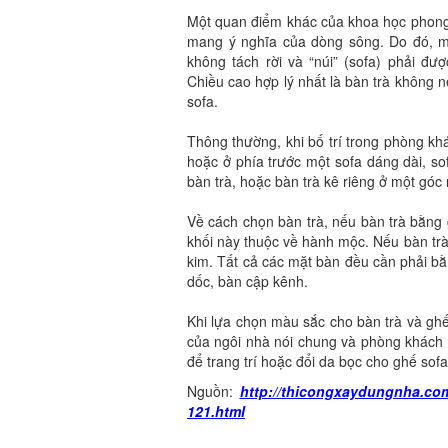
Một quan điểm khác của khoa học phong 
mang ý nghĩa của dòng sông. Do đó, mu
không tách rời và “núi” (sofa) phải đư
Chiều cao hợp lý nhất là bàn trà không 
sofa.
Thông thường, khi bố trí trong phòng kh
hoặc ở phía trước một sofa dáng dài, s
bàn trà, hoặc bàn trà kê riêng ở một gó
Về cách chọn bàn trà, nếu bàn trà bằng 
khối này thuộc về hành mộc. Nếu bàn trà
kim. Tất cả các mặt bàn đều cần phải bằ
dốc, bàn cập kênh.
Khi lựa chọn màu sắc cho bàn trà và ghế
của ngôi nhà nói chung và phòng khách n
để trang trí hoặc đổi da bọc cho ghế sof
Nguồn:
http://thicongxaydungnha.com
121.html