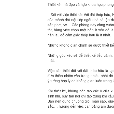
Thiết kế nhà đẹp và hợp khoa học phong 
– Đối với việc thiết kế: Với đất thóp hậ
của mảnh đất nội tiếp ngôi nhà sẽ tận 
sân phơi, vv… Các phòng này càng vuông
tốt, bằng việc chọn một bên ít xéo để l
nắn lại, để cảm giác thóp hậu là ít nhất.
Những không gian chính sẽ được thiết k
Những góc xéo sẽ để thiết kế tiểu cảnh,
mắt.
Việc cần thiết đối với đất thóp hậu là t
đưa thiên nhiên vào trong nhiều nhất để 
ý tưởng hợp lý để không gian luôn trong 
Khi thiết kế, không nên tạo các ô cửa x
sinh khí, suy tán nội khí tạo xung khí xấ
Bạn nên dùng chuông gió, màn sáo, giươn
sắc,… hướng đến việc cân bằng âm dươ