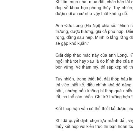
Khi tìm mua nhà, mua đất, chắc hẳn tất
đẹp về khoa học phong thủy. Tuy nhiên, 
được nơi an cư như vậy thật không dễ.
Anh Đức Long (Hà Nội) chia sẻ: “Mình r
trường, được hướng, giá cả phù hợp. Điề
rộng, đằng sau hẹp. Mình lo lắng rằng đấ
sẽ gặp khó kụăn.”
Giải đáp thắc mắc này của anh Long, K
ngôi nhà tốt hay xấu là do hình thế của 
bền vững. Về thẩm mỹ, thì sắp xếp nội th
Tuy nhiên, trong thiết kế, đất thóp hậu l
thì việc thiết kế, điều chỉnh khá dễ dàn
hậu, nhưng nếu không bị thóp quá nhiều, 
tốt, có thể cân nhắc. Chỉ trừ trường hợp 
Đất thóp hậu vẫn có thể thiết kế được n
Khi đã quyết định chọn lựa mảnh đất, vi
thủy kết hợp với kiến trúc thì bạn hoàn 