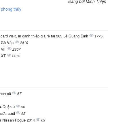
Đăng bởi Minh Thiện
,
phong thủy
 card visit, in danh thiếp giá rẻ tại 365 Lê Quang Định
1775
ại Gò Vấp
2410
L MT
2307
0 XT
2273
anon cũ
67
 4 Quận 9
56
g sức cưới
65
er Nissan Rogue 2014
69