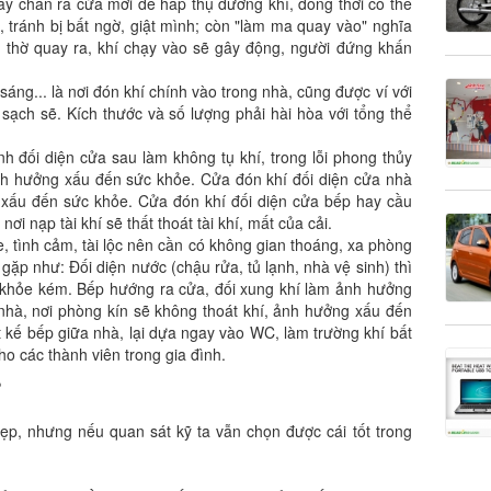
ay chân ra cửa mới dễ hấp thụ dương khí, đồng thời có thể
, tránh bị bất ngờ, giật mình; còn "làm ma quay vào" nghĩa
n thờ quay ra, khí chạy vào sẽ gây động, người đứng khấn
sáng... là nơi đón khí chính vào trong nhà, cũng được ví với
 sạch sẽ. Kích thước và số lượng phải hài hòa với tổng thể
 đối diện cửa sau làm không tụ khí, trong lỗi phong thủy
ảnh hưởng xấu đến sức khỏe. Cửa đón khí đối diện cửa nhà
g xấu đến sức khỏe. Cửa đón khí đối diện cửa bếp hay cầu
ơi nạp tài khí sẽ thất thoát tài khí, mất của cải.
e, tình cảm, tài lộc nên cần có không gian thoáng, xa phòng
ặp như: Đối diện nước (chậu rửa, tủ lạnh, nhà vệ sinh) thì
 khỏe kém. Bếp hướng ra cửa, đối xung khí làm ảnh hưởng
 nhà, nơi phòng kín sẽ không thoát khí, ảnh hưởng xấu đến
t kế bếp giữa nhà, lại dựa ngay vào WC, làm trường khí bất
ho các thành viên trong gia đình.
?
p, nhưng nếu quan sát kỹ ta vẫn chọn được cái tốt trong