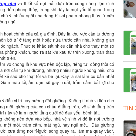
ựng nhà
và thiết kế nội thất dựa trên công năng tiện sinh
ng đến phong thủy, trong khi đây là một yếu tố quan trọng
 chú ý, nhiều ngôi nhà đang bị sai phạm phong thủy từ cửa
hòng ngủ.
h hoạt chính của cả gia đình. Đây là khu vực cần tụ dương
ên bố trí ở tầng một hoặc nửa trước căn nhà, không gian
ngóc ngách. Thực tế khảo sát nhiều căn nhà cho thấy một số
a phòng khách, tạo ra sát khí xấu từ trên xuống, trần thấp
át triển.
ảm vợ chồng là khu vực nên độc lập, riêng tư, đồng thời có
là nơi cần tụ khí dương, nhưng nhiều người không hiểu cho
ết kế sao cho thật tối và bé lại. Đây là sai lầm cơ bản nhất
. Gam màu tối, ảm đạm sẽ gây u uất, trầm cảm, bất lợi cho
ý đến vị trí hay hướng đặt giường. Không ít nhà vì tiện cho
ng một, giường của con cháu ở tầng trên, vệ sinh tầng trên
TIN
trí này sẽ làm người tầng dưới dễ đau yếu, bệnh tật.
 không nên dựa vào bếp, nhà vệ sinh vì đó là nơi trường
u, mệt mỏi, trầm cảm, mất ngủ, hay ngủ mê... Đầu giường
ười xưa từng nói "Người sống quay ra, làm ma quay vào",