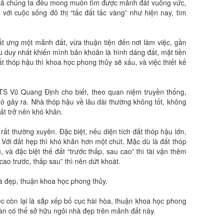
 cả chúng ta đều mong muốn tìm được mảnh đất vuông vức,
với cuộc sống đô thị “tấc đất tấc vàng” như hiện nay, tìm
ất ưng một mảnh đất, vừa thuận tiện đến nơi làm việc, gần
u duy nhất khiến mình băn khoăn là hình dáng đất, mặt tiền
t thóp hậu thì khoa học phong thủy sẽ xấu, và việc thiết kế
TS Vũ Quang Định cho biết, theo quan niệm truyền thống,
nó gây ra. Nhà thóp hậu về lâu dài thường không tốt, không
ất trở nên khó khăn.
à rất thường xuyên. Đặc biệt, nếu diện tích đất thóp hậu lớn,
g. Với đất hẹp thì khó khăn hơn một chút. Mặc dù là đất thóp
và đặc biệt thế đất “trước thấp, sau cao” thì tài vận thêm
“cao trước, thấp sau” thì nên dứt khoát.
hà đẹp, thuận khoa học phong thủy.
ệc còn lại là sắp xếp bố cục hài hòa, thuận khoa học phong
toàn có thể sở hữu ngôi nhà đẹp trên mảnh đất này.