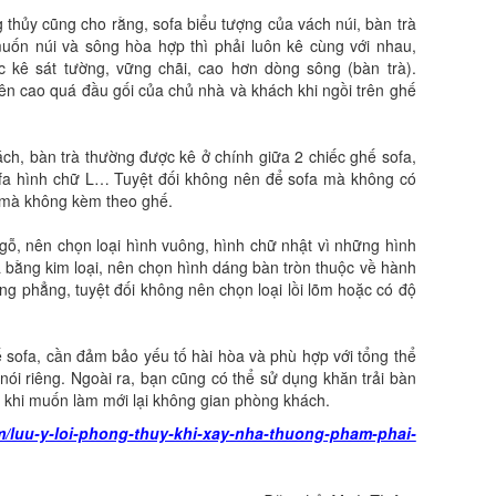
thủy cũng cho rằng, sofa biểu tượng của vách núi, bàn trà
ốn núi và sông hòa hợp thì phải luôn kê cùng với nhau,
ợc kê sát tường, vững chãi, cao hơn dòng sông (bàn trà).
nên cao quá đầu gối của chủ nhà và khách khi ngồi trên ghế
ách, bàn trà thường được kê ở chính giữa 2 chiếc ghế sofa,
ofa hình chữ L… Tuyệt đối không nên để sofa mà không có
c mà không kèm theo ghế.
gỗ, nên chọn loại hình vuông, hình chữ nhật vì những hình
 bằng kim loại, nên chọn hình dáng bàn tròn thuộc về hành
ng phẳng, tuyệt đối không nên chọn loại lồi lõm hoặc có độ
 sofa, cần đảm bảo yếu tố hài hòa và phù hợp với tổng thể
ói riêng. Ngoài ra, bạn cũng có thể sử dụng khăn trải bàn
a khi muốn làm mới lại không gian phòng khách.
/luu-y-loi-phong-thuy-khi-xay-nha-thuong-pham-phai-