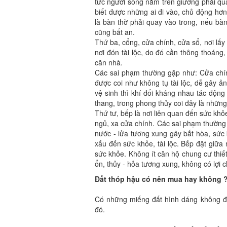
tức người sống nằm trên giường phải qu
biết được những ai đi vào, chủ động hơn
là bàn thờ phải quay vào trong, nếu bà
cũng bất an.
Thứ ba, cổng, cửa chính, cửa sổ, nơi lấy 
nơi đón tài lộc, do đó cần thông thoáng,
căn nhà.
Các sai phạm thường gặp như: Cửa chính
được coi như không tụ tài lộc, dễ gây 
vệ sinh thì khí đối kháng nhau tác độn
thang, trong phong thủy coi đây là những n
Thứ tư, bếp là nơi liên quan đến sức khỏ
ngủ, xa cửa chính. Các sai phạm thường g
nước - lửa tương xung gây bất hòa, sức
xấu đến sức khỏe, tài lộc. Bếp đặt giữa
sức khỏe. Không ít căn hộ chung cư thiế
ổn, thủy - hỏa tương xung, không có lợi c
Đất thóp hậu có nên mua hay không 
Có những miếng đất hình dáng không đẹ
đó.