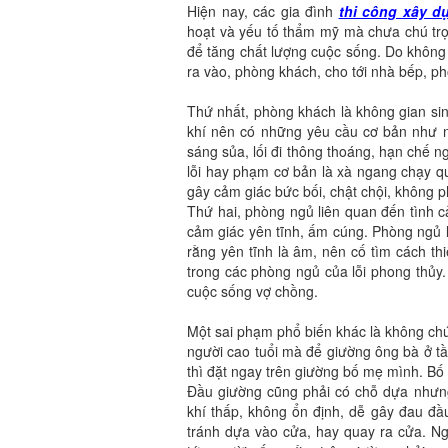
Hiện nay, các gia đình
thi công xây d
hoạt và yếu tố thẩm mỹ mà chưa chú trọ
để tăng chất lượng cuộc sống. Do không
ra vào, phòng khách, cho tới nhà bếp, p
Thứ nhất, phòng khách là không gian sin
khí nên có những yêu cầu cơ bản như n
sáng sủa, lối đi thông thoáng, hạn chế 
lỗi hay phạm cơ bản là xà ngang chạy qu
gây cảm giác bức bối, chật chội, không ph
Thứ hai, phòng ngủ liên quan đến tình c
cảm giác yên tĩnh, ấm cúng. Phòng ngủ 
rằng yên tĩnh là âm, nên cố tìm cách thi
trong các phòng ngủ của lỗi phong thủy
cuộc sống vợ chồng.
Một sai phạm phổ biến khác là không chú 
người cao tuổi mà để giường ông bà ở tầ
thì đặt ngay trên giường bố mẹ mình. Bố 
Đầu giường cũng phải có chỗ dựa nhưng
khí thấp, không ổn định, dễ gây đau đầ
tránh dựa vào cửa, hay quay ra cửa. Ng